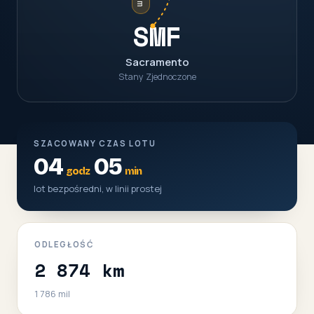
SMF
Sacramento
Stany Zjednoczone
SZACOWANY CZAS LOTU
04
05
godz
min
lot bezpośredni, w linii prostej
ODLEGŁOŚĆ
2 874 km
1 786 mil