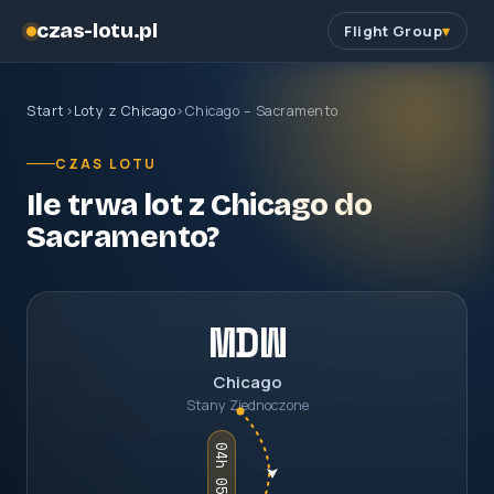
czas-lotu.pl
Flight Group
Start
›
Loty z Chicago
›
Chicago – Sacramento
CZAS LOTU
Ile trwa lot z Chicago do
Sacramento?
MDW
Chicago
Stany Zjednoczone
04h 05m