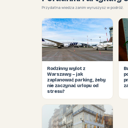
Przydatna wiedza zanim wyruszysz w podróż.
Rodzinny wylot z
B
Warszawy – jak
p
zaplanować parking, żeby
p
nie zaczynać urlopu od
z
stresu?