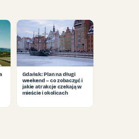
a
Gdańsk: Plan na długi
weekend – co zobaczyć i
jakie atrakcje czekają w
mieście i okolicach