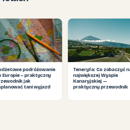
udżetowe podróżowanie
Teneryfa: Co zobaczyć n
o Europie – praktyczny
największej Wyspie
rzewodnik jak
Kanaryjskiej —
aplanować tani wyjazd
praktyczny przewodnik