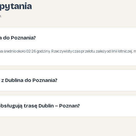
pytania
.
na do Poznania?
a średnio około 02:26 godziny. Rzeczywisty czas przelotu zależy od linii lotniczej, 
 z Dublina do Poznania?
e obsługują trasę Dublin – Poznan?