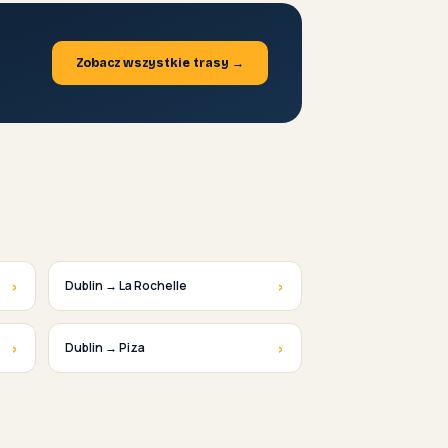
Zobacz wszystkie trasy →
›
›
Dublin → La Rochelle
›
›
Dublin → Piza