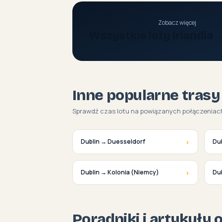
Zobacz więcej
Wszystkie loty Irlandia 
Inne popularne trasy
Sprawdź czas lotu na powiązanych połączeniac
›
Dublin → Duesseldorf
Du
›
Dublin → Kolonia (Niemcy)
Dub
Poradniki i artykuły 