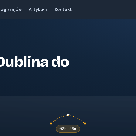
 wg krajów
Artykuły
Kontakt
 Dublina do
02h 26m