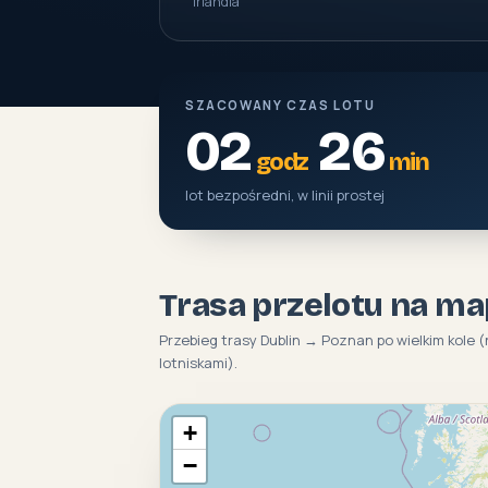
Irlandia
SZACOWANY CZAS LOTU
02
26
godz
min
lot bezpośredni, w linii prostej
Trasa przelotu na ma
Przebieg trasy Dublin → Poznan po wielkim kole 
lotniskami).
+
−