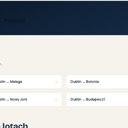
→ Polska
h.
›
blin → Malaga
Dublin → Bolonia
›
lin → Nowy Jork
Dublin → Budapeszt
o lotach