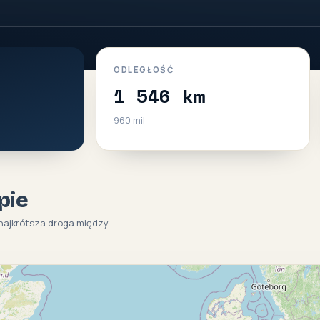
ODLEGŁOŚĆ
1 546 km
960 mil
pie
(najkrótsza droga między