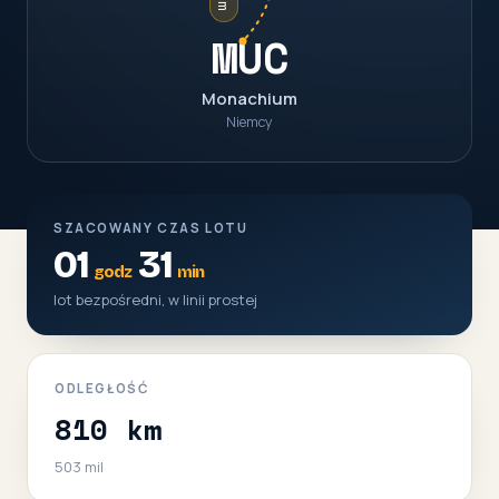
MUC
Monachium
Niemcy
SZACOWANY CZAS LOTU
01
31
godz
min
lot bezpośredni, w linii prostej
ODLEGŁOŚĆ
810 km
503 mil