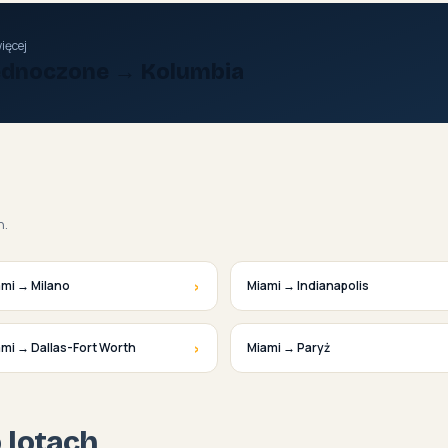
ięcej
jednoczone → Kolumbia
h.
›
ami → Milano
Miami → Indianapolis
›
mi → Dallas-Fort Worth
Miami → Paryż
o lotach