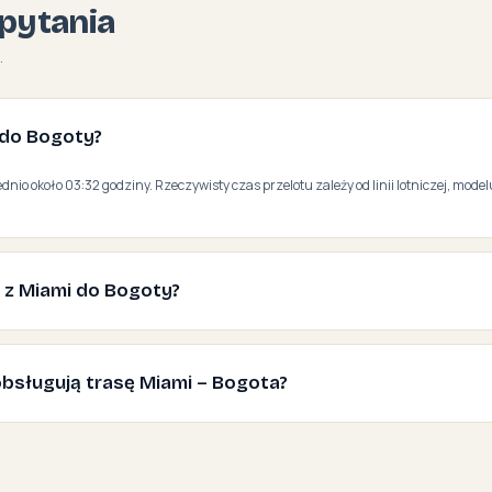
pytania
.
i do Bogoty?
ednio około 03:32 godziny. Rzeczywisty czas przelotu zależy od linii lotniczej, mod
ć z Miami do Bogoty?
e obsługują trasę Miami – Bogota?