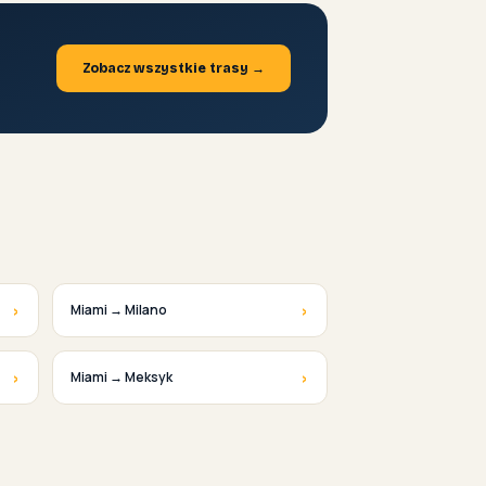
Zobacz wszystkie trasy →
›
›
Miami → Milano
›
›
Miami → Meksyk