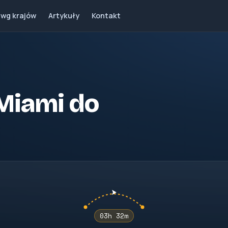
 wg krajów
Artykuły
Kontakt
 Miami do
03h 32m