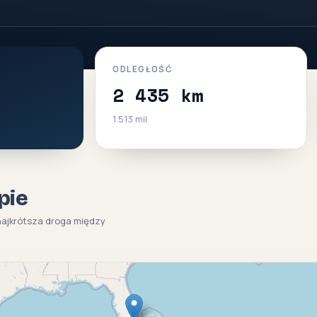
ODLEGŁOŚĆ
2 435 km
1 513 mil
pie
(najkrótsza droga między