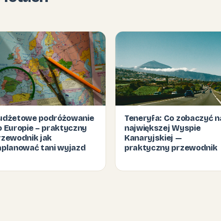
udżetowe podróżowanie
Teneryfa: Co zobaczyć n
o Europie – praktyczny
największej Wyspie
rzewodnik jak
Kanaryjskiej —
aplanować tani wyjazd
praktyczny przewodnik