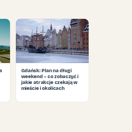
a
Gdańsk: Plan na długi
weekend – co zobaczyć i
jakie atrakcje czekają w
mieście i okolicach