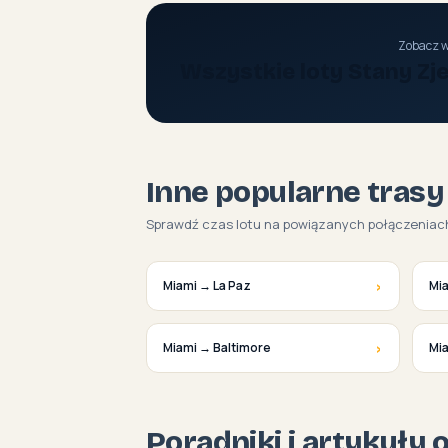
Zobacz w
Wszystkie loty Stany Z
Inne popularne trasy
Sprawdź czas lotu na powiązanych połączeniac
›
Miami → La Paz
Mi
›
Miami → Baltimore
Mia
Poradniki i artykuły 