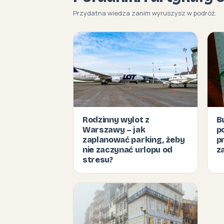
Przydatna wiedza zanim wyruszysz w podróż.
Rodzinny wylot z
B
Warszawy – jak
p
zaplanować parking, żeby
p
nie zaczynać urlopu od
z
stresu?