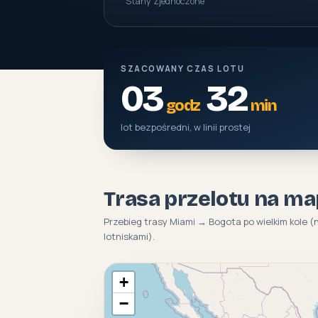
Stany Zjednoczone
SZACOWANY CZAS LOTU
03
32
godz
min
lot bezpośredni, w linii prostej
Trasa przelotu na ma
Przebieg trasy Miami → Bogota po wielkim kole 
lotniskami).
+
−