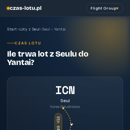
czas-lotu.pl
Flight Group
Start
›
Loty z Seul
›
Seul – Yantai
CZAS LOTU
Ile trwa lot z Seulu do
Yantai?
ICN
Seul
Korea Południowa
01h 04m