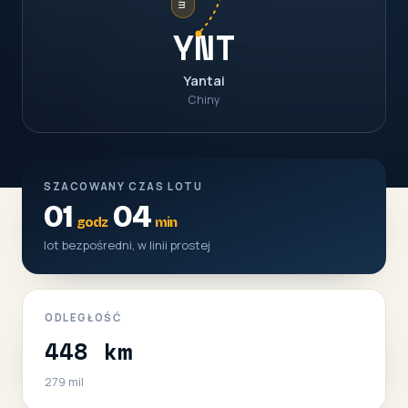
YNT
Yantai
Chiny
SZACOWANY CZAS LOTU
01
04
godz
min
lot bezpośredni, w linii prostej
ODLEGŁOŚĆ
448 km
279 mil