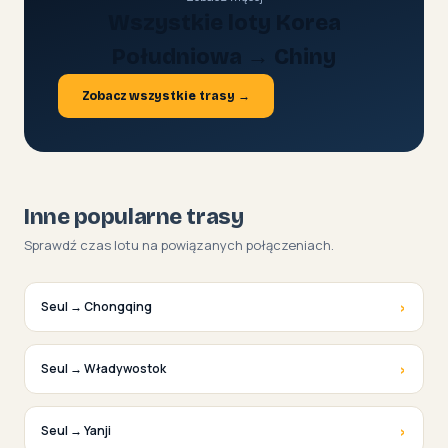
Wszystkie loty Korea
Południowa → Chiny
Zobacz wszystkie trasy →
Inne popularne trasy
Sprawdź czas lotu na powiązanych połączeniach.
›
Seul → Chongqing
›
Seul → Władywostok
›
Seul → Yanji