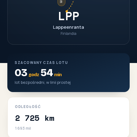
LPP
Lappeenranta
Finlandia
SZACOWANY CZAS LOTU
03
54
godz
min
lot bezpośredni, w linii prostej
ODLEGŁOŚĆ
2 725 km
1 693 mil