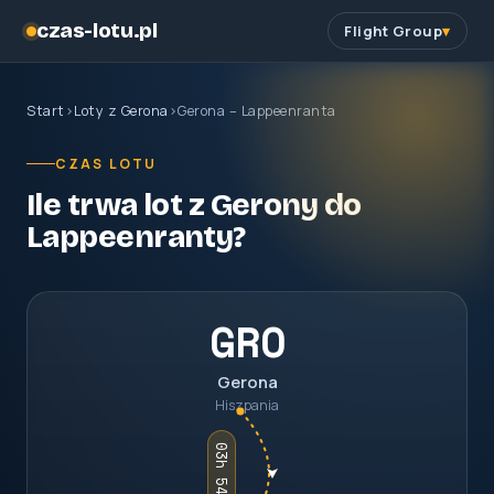
czas-lotu.pl
Flight Group
Start
›
Loty z Gerona
›
Gerona – Lappeenranta
CZAS LOTU
Ile trwa lot z Gerony do
Lappeenranty?
GRO
Gerona
Hiszpania
03h 54m