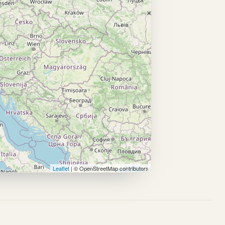
Leaflet
| © OpenStreetMap contributors