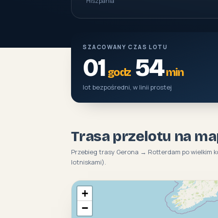
Hiszpania
SZACOWANY CZAS LOTU
01
54
godz
min
lot bezpośredni, w linii prostej
Trasa przelotu na ma
Przebieg trasy Gerona → Rotterdam po wielkim k
lotniskami).
+
−