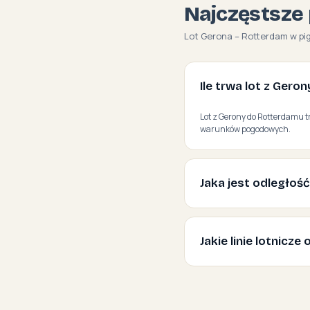
Najczęstsze 
Lot Gerona – Rotterdam w pi
Ile trwa lot z Ger
Lot z Gerony do Rotterdamu tr
warunków pogodowych.
Jaka jest odległoś
Jakie linie lotnicz