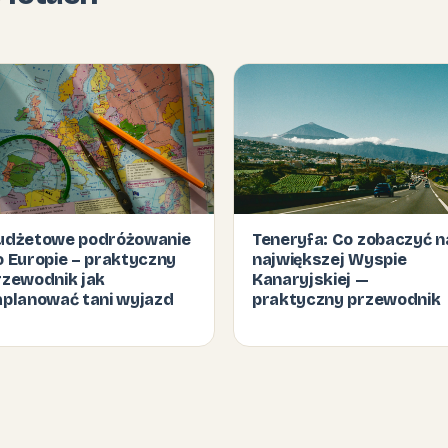
udżetowe podróżowanie
Teneryfa: Co zobaczyć n
o Europie – praktyczny
największej Wyspie
rzewodnik jak
Kanaryjskiej —
aplanować tani wyjazd
praktyczny przewodnik