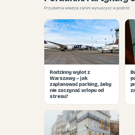
Przydatna wiedza zanim wyruszysz w podróż.
Rodzinny wylot z
B
Warszawy – jak
p
zaplanować parking, żeby
p
nie zaczynać urlopu od
z
stresu?