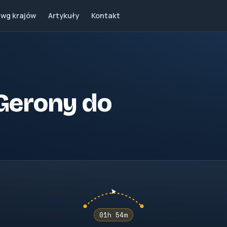
 wg krajów
Artykuły
Kontakt
z Gerony do
01h 54m