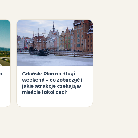
a
Gdańsk: Plan na długi
weekend – co zobaczyć i
jakie atrakcje czekają w
mieście i okolicach