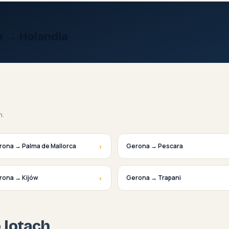
a → Holandia
h.
›
rona → Palma de Mallorca
Gerona → Pescara
›
rona → Kijów
Gerona → Trapani
o lotach