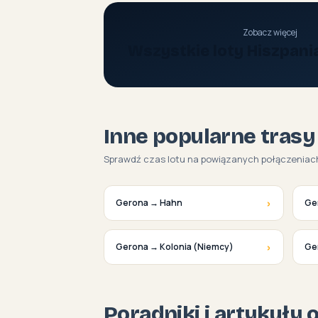
Zobacz więcej
Wszystkie loty Hiszpani
Inne popularne trasy
Sprawdź czas lotu na powiązanych połączeniac
›
Gerona → Hahn
Ge
›
Gerona → Kolonia (Niemcy)
Ge
Poradniki i artykuły 