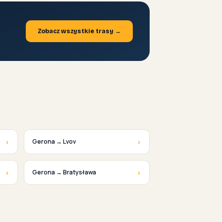
Zobacz wszystkie trasy →
›
›
Gerona → Lvov
›
›
Gerona → Bratysława