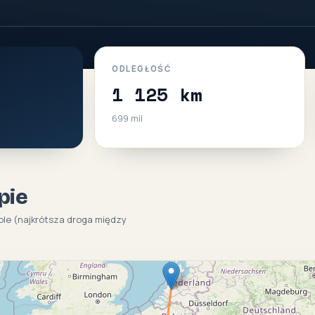
ODLEGŁOŚĆ
1 125 km
699 mil
pie
ole (najkrótsza droga między