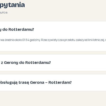
pytania
gułce.
ony do Rotterdamu?
wa średnio około 01:54 godziny. Rzeczywisty czas przelotu zależy od linii lotniczej,
ć z Gerony do Rotterdamu?
e obsługują trasę Gerona – Rotterdam?