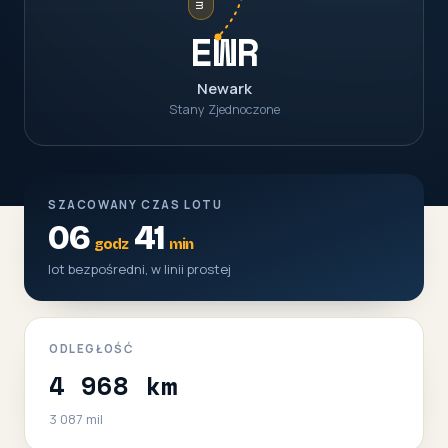
EWR
Newark
Stany Zjednoczone
SZACOWANY CZAS LOTU
06
41
godz
min
lot bezpośredni, w linii prostej
ODLEGŁOŚĆ
4 968 km
3 087 mil