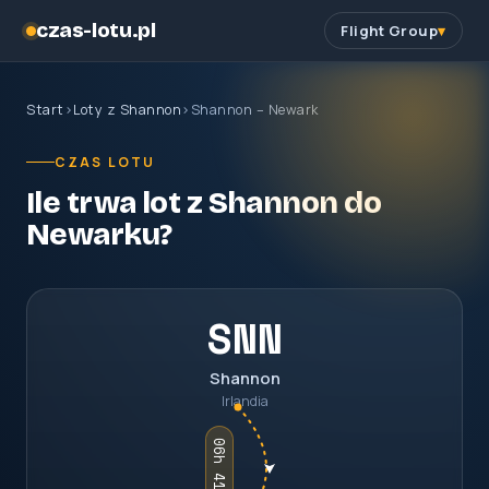
czas-lotu.pl
Flight Group
Start
›
Loty z Shannon
›
Shannon – Newark
CZAS LOTU
Ile trwa lot z Shannon do
Newarku?
SNN
Shannon
Irlandia
06h 41m