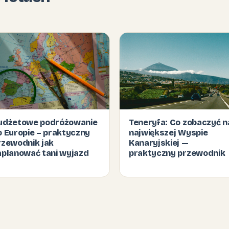
udżetowe podróżowanie
Teneryfa: Co zobaczyć n
o Europie – praktyczny
największej Wyspie
rzewodnik jak
Kanaryjskiej —
aplanować tani wyjazd
praktyczny przewodnik