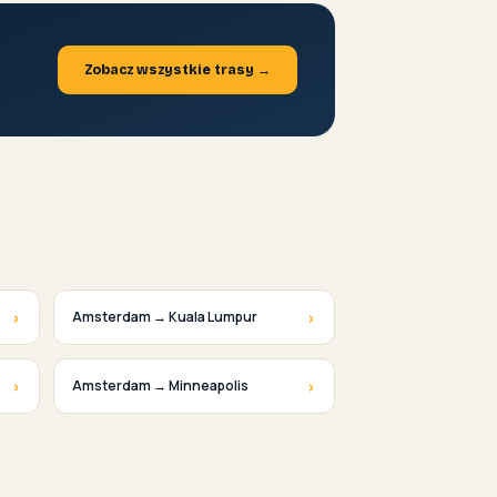
Zobacz wszystkie trasy →
›
›
Amsterdam → Kuala Lumpur
›
›
Amsterdam → Minneapolis