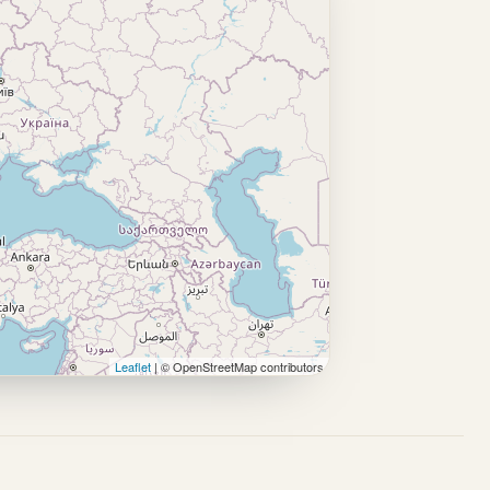
Leaflet
| © OpenStreetMap contributors