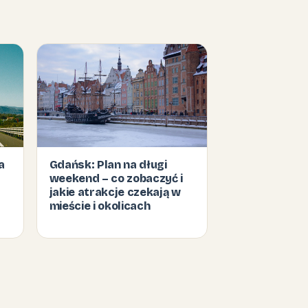
a
Gdańsk: Plan na długi
weekend – co zobaczyć i
jakie atrakcje czekają w
mieście i okolicach