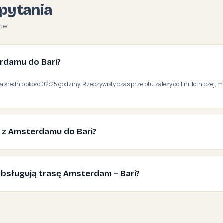
pytania
ce.
erdamu do Bari?
 średnio około 02:25 godziny. Rzeczywisty czas przelotu zależy od linii lotniczej, m
ć z Amsterdamu do Bari?
e obsługują trasę Amsterdam – Bari?