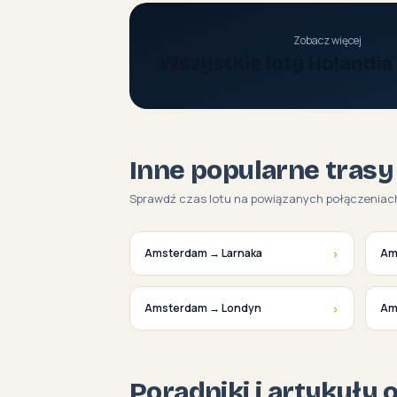
Zobacz więcej
Wszystkie loty Holandi
Inne popularne trasy
Sprawdź czas lotu na powiązanych połączeniac
›
Amsterdam → Larnaka
Am
›
Amsterdam → Londyn
Am
Poradniki i artykuły 