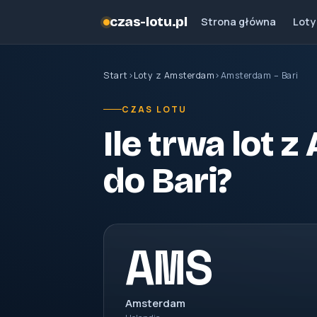
czas-lotu.pl
Strona główna
Loty
Start
›
Loty z Amsterdam
›
Amsterdam – Bari
CZAS LOTU
Ile trwa lot
do Bari?
AMS
Amsterdam