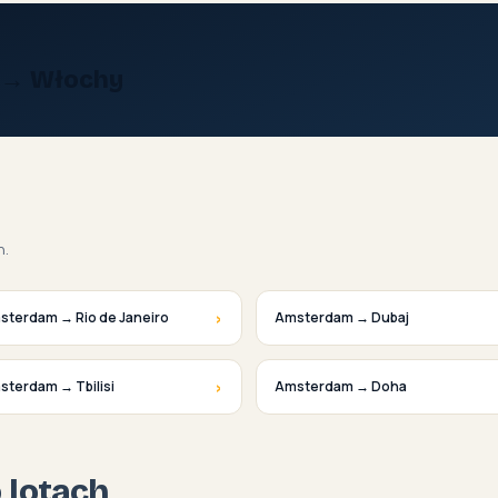
a → Włochy
h.
›
sterdam → Rio de Janeiro
Amsterdam → Dubaj
›
sterdam → Tbilisi
Amsterdam → Doha
o lotach