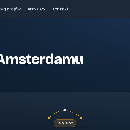
 wg krajów
Artykuły
Kontakt
 z Amsterdamu
02h 25m