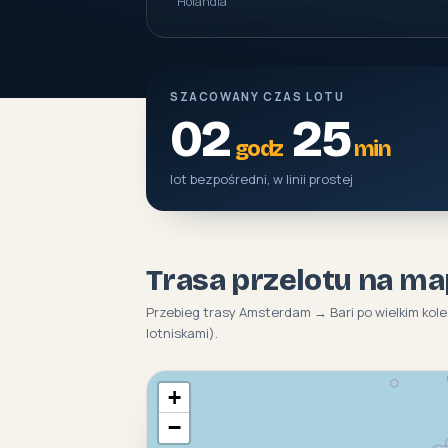
Holandia
SZACOWANY CZAS LOTU
02
25
godz
min
lot bezpośredni, w linii prostej
Trasa przelotu na ma
Przebieg trasy Amsterdam → Bari po wielkim kol
lotniskami).
+
−