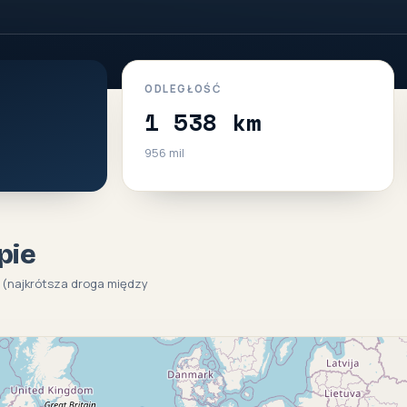
ODLEGŁOŚĆ
1 538 km
956 mil
pie
e (najkrótsza droga między