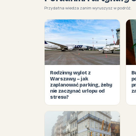
Przydatna wiedza zanim wyruszysz w podróż.
Rodzinny wylot z
B
Warszawy – jak
p
zaplanować parking, żeby
p
nie zaczynać urlopu od
z
stresu?