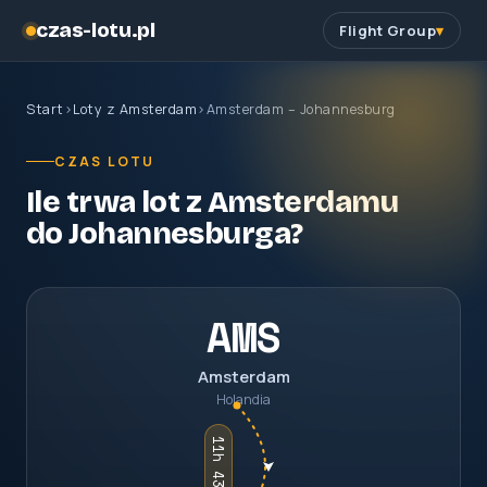
czas-lotu.pl
Flight Group
Start
›
Loty z Amsterdam
›
Amsterdam – Johannesburg
CZAS LOTU
Ile trwa lot z Amsterdamu
do Johannesburga?
AMS
Amsterdam
Holandia
11h 43m