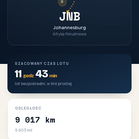
JNB
Johannesburg
Afryka Południowa
SZACOWANY CZAS LOTU
11
43
godz
min
lot bezpośredni, w linii prostej
ODLEGŁOŚĆ
9 017 km
5 603 mil