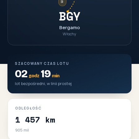
BGY
Bergamo
Włochy
SZACOWANY CZAS LOTU
02
19
godz
min
lot bezpośredni, w linii prostej
ODLEGŁOŚĆ
1 457 km
905 mil