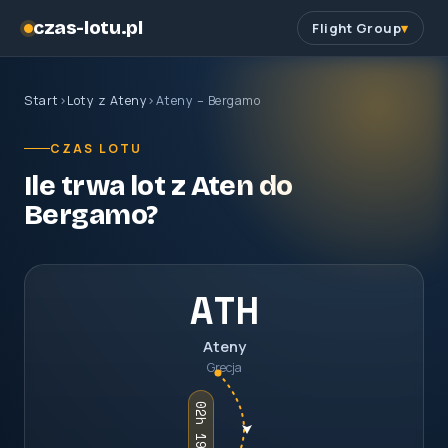
czas-lotu.pl
Flight Group
Start
›
Loty z Ateny
›
Ateny – Bergamo
CZAS LOTU
Ile trwa lot z Aten do
Bergamo?
ATH
Ateny
Grecja
02h 19m