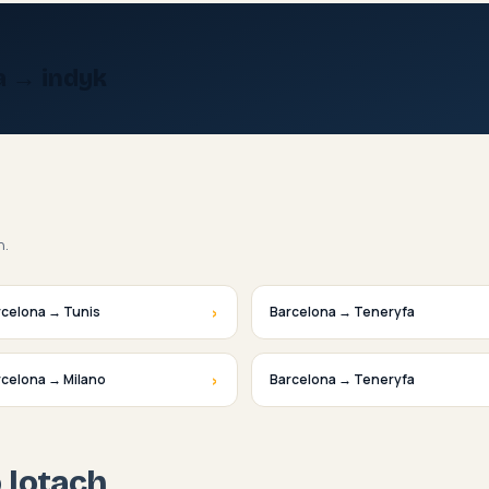
a → indyk
h.
›
rcelona → Tunis
Barcelona → Teneryfa
›
rcelona → Milano
Barcelona → Teneryfa
o lotach