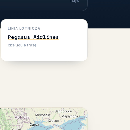
indyk
LINIA LOTNICZA
Pegasus Airlines
obsługuje trasę