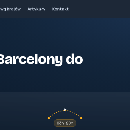
 wg krajów
Artykuły
Kontakt
z Barcelony do
03h 20m