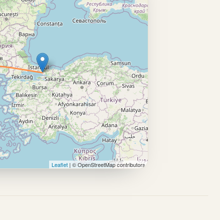
Leaflet
| © OpenStreetMap contributors