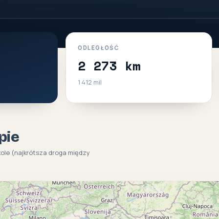
ODLEGŁOŚĆ
2 273 km
1 412 mil
pie
kole (najkrótsza droga między