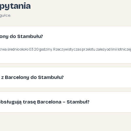
pytania
gułce.
elony do Stambułu?
rwa średnio około 03:20 godziny. Rzeczywisty czas przelotu zależy od linii lotniczej
ć z Barcelony do Stambułu?
e obsługują trasę Barcelona – Stambuł?