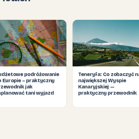
udżetowe podróżowanie
Teneryfa: Co zobaczyć n
o Europie – praktyczny
największej Wyspie
rzewodnik jak
Kanaryjskiej —
aplanować tani wyjazd
praktyczny przewodnik