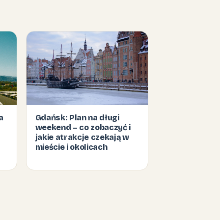
a
Gdańsk: Plan na długi
weekend – co zobaczyć i
jakie atrakcje czekają w
mieście i okolicach