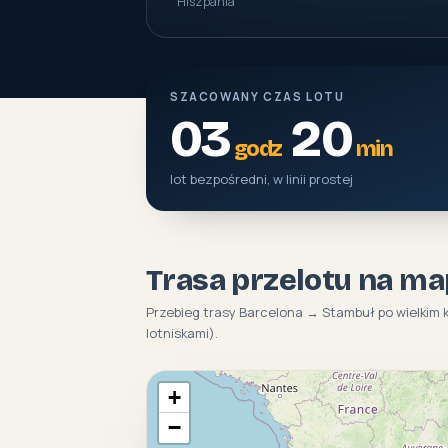
Hiszpania
SZACOWANY CZAS LOTU
03
20
godz
min
lot bezpośredni, w linii prostej
Trasa przelotu na ma
Przebieg trasy Barcelona → Stambuł po wielkim 
lotniskami).
+
−