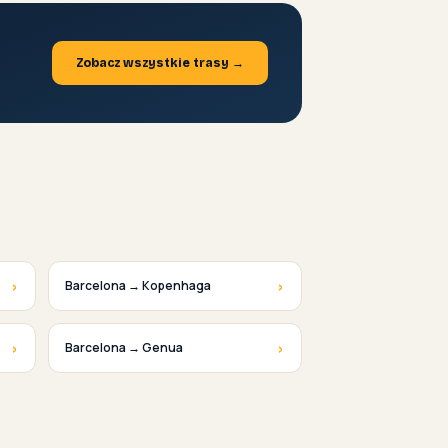
Zobacz wszystkie trasy →
›
›
Barcelona → Kopenhaga
›
›
Barcelona → Genua