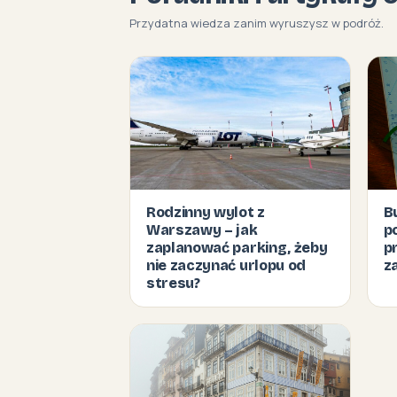
Przydatna wiedza zanim wyruszysz w podróż.
Rodzinny wylot z
B
Warszawy – jak
p
zaplanować parking, żeby
p
nie zaczynać urlopu od
z
stresu?