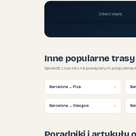
Zobacz więcej
Wszystkie loty Hiszpani
Inne popularne trasy
Sprawdź czas lotu na powiązanych połączeniac
›
Barcelona → Piza
Ba
›
Barcelona → Glasgow
Ba
Poradniki i artykuły 