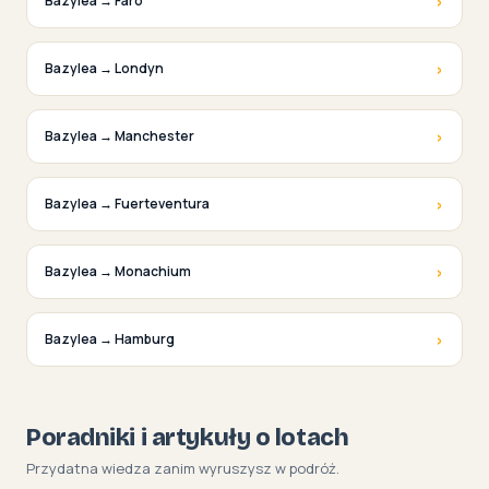
›
Bazylea → Faro
›
Bazylea → Londyn
›
Bazylea → Manchester
›
Bazylea → Fuerteventura
›
Bazylea → Monachium
›
Bazylea → Hamburg
Poradniki i artykuły o lotach
Przydatna wiedza zanim wyruszysz w podróż.