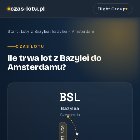
czas-lotu.pl
Flight Group
Start
›
Loty z Bazylea
›
Bazylea – Amsterdam
CZAS LOTU
Ile trwa lot z Bazylei do
Amsterdamu?
BSL
Bazylea
Szwajcaria
01h 12m