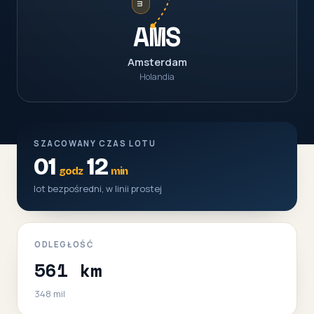
AMS
Amsterdam
Holandia
SZACOWANY CZAS LOTU
01
12
godz
min
lot bezpośredni, w linii prostej
ODLEGŁOŚĆ
561 km
348 mil