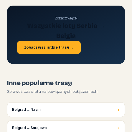
Zobacz więcej
Wszystkie loty Serbia →
Belgia
Zobacz wszystkie trasy →
Inne popularne trasy
Sprawdź czas lotu na powiązanych połączeniach.
›
Belgrad → Rzym
›
Belgrad → Sarajewo