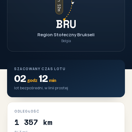
02h 12m
BRU
Region Stołeczny Brukseli
Belgia
SZACOWANY CZAS LOTU
02
12
godz
min
lot bezpośredni, w linii prostej
ODLEGŁOŚĆ
1 357 km
843 mil