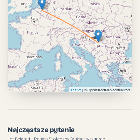
Leaflet
| © OpenStreetMap contributors
Najczęstsze pytania
Lot Belgrad – Region Stołeczny Brukseli w pigułce.