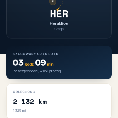
HER
Heraklion
Grecja
SZACOWANY CZAS LOTU
03
09
godz
min
lot bezpośredni, w linii prostej
ODLEGŁOŚĆ
2 132 km
1 325 mil