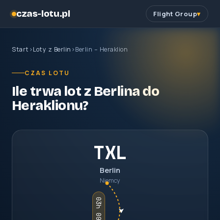
czas-lotu.pl
Flight Group
Start
›
Loty z Berlin
›
Berlin – Heraklion
CZAS LOTU
Ile trwa lot z Berlina do
Heraklionu?
TXL
Berlin
Niemcy
03h 09m