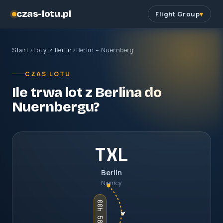
czas-lotu.pl
Flight Group
Start
›
Loty z Berlin
›
Berlin – Nuernberg
CZAS LOTU
Ile trwa lot z Berlina do
Nuernbergu?
TXL
Berlin
Niemcy
00h 58m