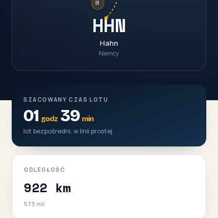
HHN
Hahn
Niemcy
SZACOWANY CZAS LOTU
01
39
godz
min
lot bezpośredni, w linii prostej
ODLEGŁOŚĆ
922 km
573 mil