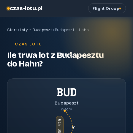
czas-lotu.pl
Flight Group
Start
›
Loty z Budapeszt
›
Budapeszt – Hahn
CZAS LOTU
Ile trwa lot z Budapesztu
do Hahn?
BUD
Budapeszt
Węgry
01h 39m