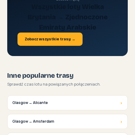
Wszystkie loty Wielka
Brytania → Zjednoczone
Emiraty Arabskie
Zobacz wszystkie trasy →
Inne popularne trasy
Sprawdź czas lotu na powiązanych połączeniach.
›
Glasgow → Alicante
›
Glasgow → Amsterdam