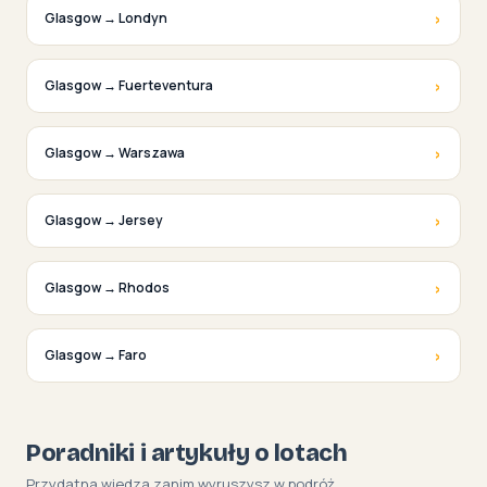
›
Glasgow → Londyn
›
Glasgow → Fuerteventura
›
Glasgow → Warszawa
›
Glasgow → Jersey
›
Glasgow → Rhodos
›
Glasgow → Faro
Poradniki i artykuły o lotach
Przydatna wiedza zanim wyruszysz w podróż.