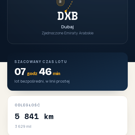
DXB
Dubaj
Zjednoczone Emiraty Arabskie
SZACOWANY CZAS LOTU
07
46
godz
min
lot bezpośredni, w linii prostej
ODLEGŁOŚĆ
5 841 km
3 629 mil