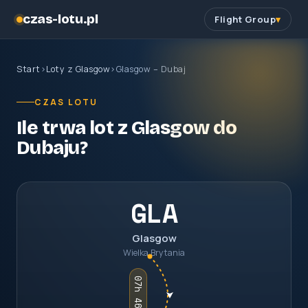
czas-lotu.pl
Flight Group
Start
›
Loty z Glasgow
›
Glasgow – Dubaj
CZAS LOTU
Ile trwa lot z Glasgow do
Dubaju?
GLA
Glasgow
Wielka Brytania
07h 46m