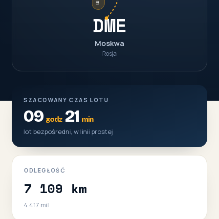
DME
Moskwa
Rosja
SZACOWANY CZAS LOTU
09
21
godz
min
lot bezpośredni, w linii prostej
ODLEGŁOŚĆ
7 109 km
4 417 mil