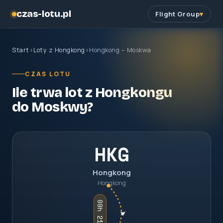
czas-lotu.pl
Flight Group
Start
›
Loty z Hongkong
›
Hongkong – Moskwa
CZAS LOTU
Ile trwa lot z Hongkongu
do Moskwy?
HKG
Hongkong
Hongkong
09h 21m