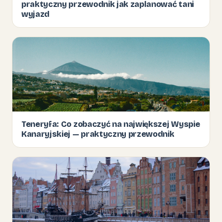
praktyczny przewodnik jak zaplanować tani
wyjazd
Teneryfa: Co zobaczyć na największej Wyspie
Kanaryjskiej — praktyczny przewodnik