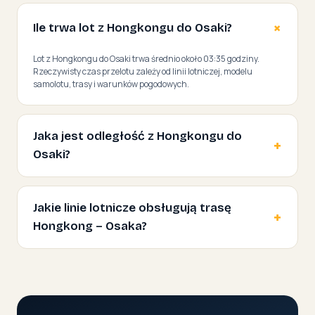
Ile trwa lot z Hongkongu do Osaki?
Lot z Hongkongu do Osaki trwa średnio około 03:35 godziny.
Rzeczywisty czas przelotu zależy od linii lotniczej, modelu
samolotu, trasy i warunków pogodowych.
Jaka jest odległość z Hongkongu do
Osaki?
Jakie linie lotnicze obsługują trasę
Hongkong – Osaka?