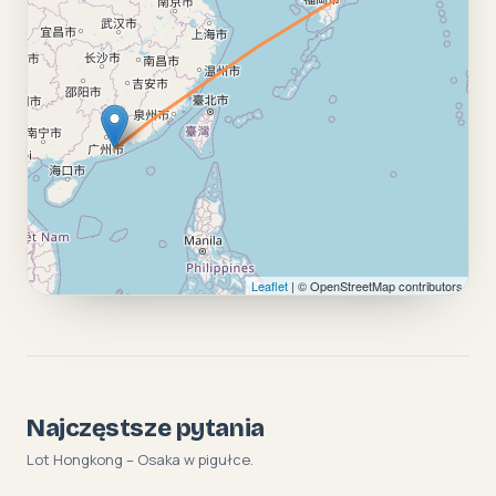
Leaflet
| © OpenStreetMap contributors
Najczęstsze pytania
Lot Hongkong – Osaka w pigułce.