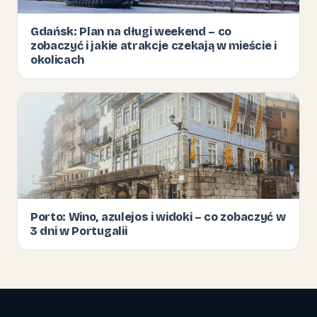
Gdańsk: Plan na długi weekend – co
zobaczyć i jakie atrakcje czekają w mieście i
okolicach
Porto: Wino, azulejos i widoki – co zobaczyć w
3 dni w Portugalii