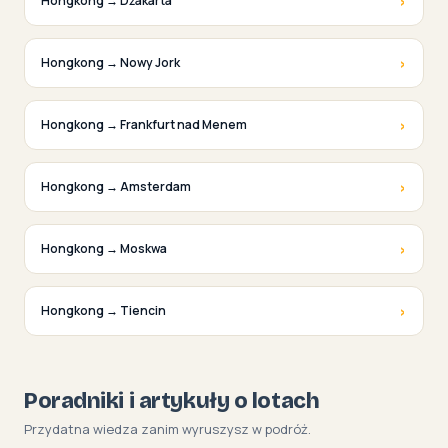
›
Hongkong → Dżakarta
›
Hongkong → Nowy Jork
›
Hongkong → Frankfurt nad Menem
›
Hongkong → Amsterdam
›
Hongkong → Moskwa
›
Hongkong → Tiencin
Poradniki i artykuły o lotach
Przydatna wiedza zanim wyruszysz w podróż.