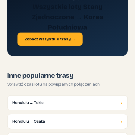
Wszystkie loty Stany
Zjednoczone → Korea
Południowa
Zobacz wszystkie trasy →
Inne popularne trasy
Sprawdź czas lotu na powiązanych połączeniach.
›
Honolulu → Tokio
›
Honolulu → Osaka