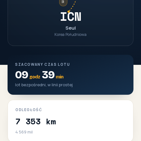
ICN
Seul
Korea Południowa
SZACOWANY CZAS LOTU
09
39
godz
min
lot bezpośredni, w linii prostej
ODLEGŁOŚĆ
7 353 km
4 569 mil