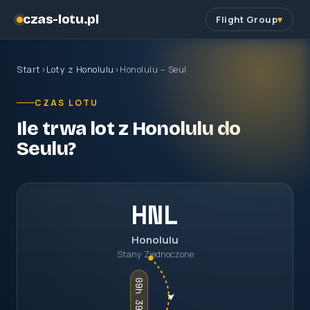
czas-lotu.pl
Flight Group
Start
›
Loty z Honolulu
›
Honolulu – Seul
CZAS LOTU
Ile trwa lot z Honolulu do
Seulu?
HNL
Honolulu
Stany Zjednoczone
09h 39m