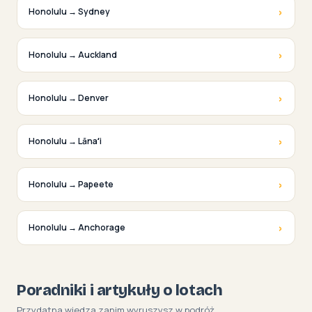
›
Honolulu → Sydney
›
Honolulu → Auckland
›
Honolulu → Denver
›
Honolulu → Lānaʻi
›
Honolulu → Papeete
›
Honolulu → Anchorage
Poradniki i artykuły o lotach
Przydatna wiedza zanim wyruszysz w podróż.