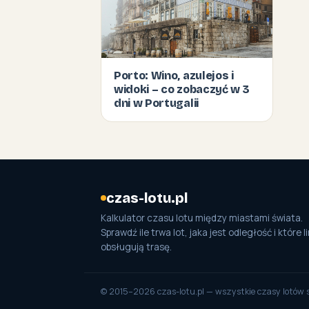
Porto: Wino, azulejos i
widoki – co zobaczyć w 3
dni w Portugalii
czas-lotu.pl
Kalkulator czasu lotu między miastami świata.
Sprawdź ile trwa lot, jaka jest odległość i które li
obsługują trasę.
© 2015–2026 czas-lotu.pl — wszystkie czasy lotów