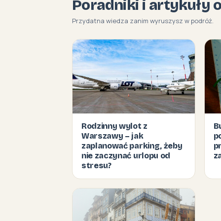
Poradniki i artykuły 
Przydatna wiedza zanim wyruszysz w podróż.
Rodzinny wylot z
B
Warszawy – jak
p
zaplanować parking, żeby
p
nie zaczynać urlopu od
z
stresu?