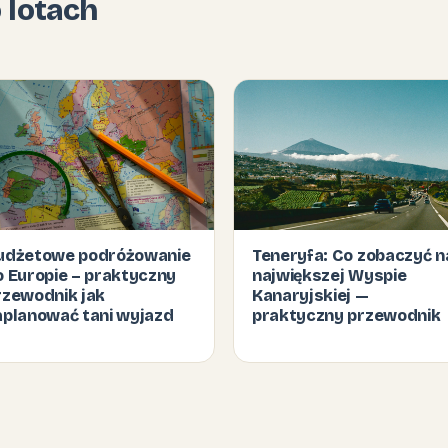
o lotach
udżetowe podróżowanie
Teneryfa: Co zobaczyć n
o Europie – praktyczny
największej Wyspie
rzewodnik jak
Kanaryjskiej —
aplanować tani wyjazd
praktyczny przewodnik