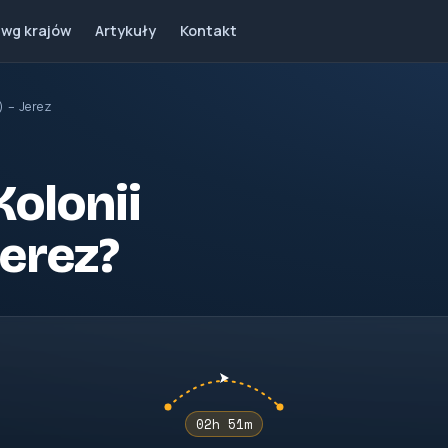
 wg krajów
Artykuły
Kontakt
) – Jerez
 Kolonii
Jerez?
02h 51m