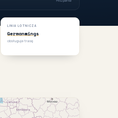
Hiszpania
LINIA LOTNICZA
Germanwings
obsługuje trasę