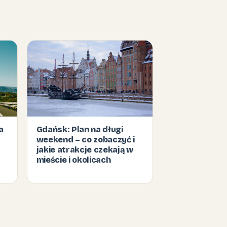
a
Gdańsk: Plan na długi
weekend – co zobaczyć i
jakie atrakcje czekają w
mieście i okolicach