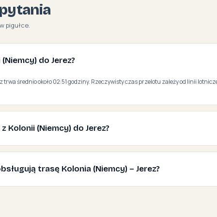
pytania
w pigułce.
ii (Niemcy) do Jerez?
z trwa średnio około 02:51 godziny. Rzeczywisty czas przelotu zależy od linii lotnicz
 z Kolonii (Niemcy) do Jerez?
 obsługują trasę Kolonia (Niemcy) – Jerez?