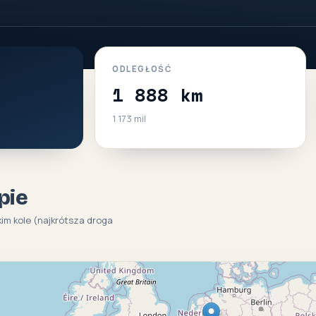
ODLEGŁOŚĆ
1 888 km
1 173 mil
pie
kim kole (najkrótsza droga