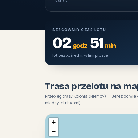
Niemcy
SZACOWANY CZAS LOTU
02
51
godz
min
lot bezpośredni, w linii prostej
Trasa przelotu na ma
Przebieg trasy Kolonia (Niemcy) → Jerez po wiel
między lotniskami).
+
−