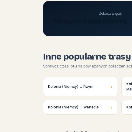
Zobacz więcej
Wszystkie loty Niemcy 
Inne popularne trasy
Sprawdź czas lotu na powiązanych połączeniac
Ko
›
Kolonia (Niemcy) → Rzym
Mal
›
Kolonia (Niemcy) → Wenecja
Ko