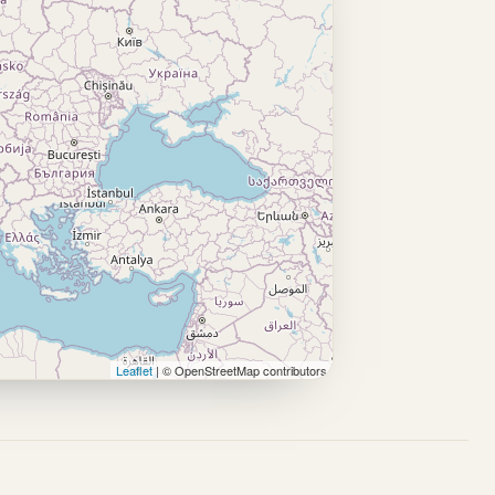
Leaflet
| © OpenStreetMap contributors