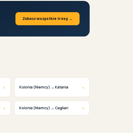
Zobacz wszystkie trasy →
›
›
Kolonia (Niemcy) → Katania
›
›
Kolonia (Niemcy) → Cagliari