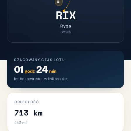
RIX
Ryga
Łotwa
SZACOWANY CZAS LOTU
01
24
godz
min
lot bezpośredni, w linii prostej
ODLEGŁOŚĆ
713 km
443 mil