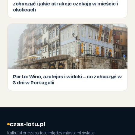
zobaczyć i jakie atrakcje czekają w mieście i
okolicach
Porto: Wino, azulejos i widoki – co zobaczyć w
3 dni w Portugalii
czas-lotu.pl
Kalkulator czasu lotu między miastami świata.