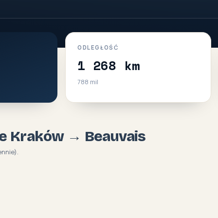
ODLEGŁOŚĆ
1 268 km
788 mil
sie Kraków → Beauvais
ennie).