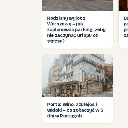
Rodzinny wylot z
B
Warszawy – jak
p
zaplanować parking, żeby
p
nie zaczynać urlopu od
z
stresu?
Porto: Wino, azulejos i
widoki – co zobaczyć w 3
dni w Portugalii