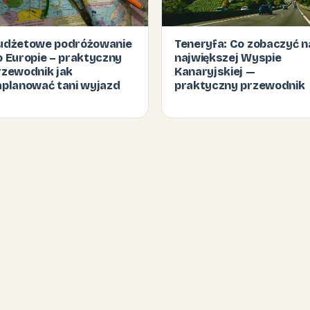
udżetowe podróżowanie
Teneryfa: Co zobaczyć n
o Europie – praktyczny
największej Wyspie
rzewodnik jak
Kanaryjskiej —
aplanować tani wyjazd
praktyczny przewodnik