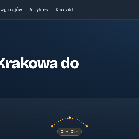
 wg krajów
Artykuły
Kontakt
z Krakowa do
02h 05m