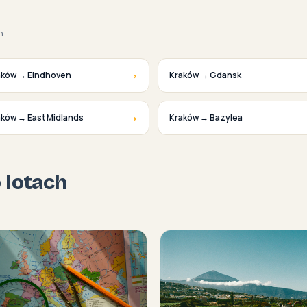
h.
›
aków → Eindhoven
Kraków → Gdansk
›
aków → East Midlands
Kraków → Bazylea
o lotach