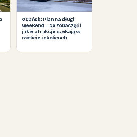
a
Gdańsk: Plan na długi
weekend – co zobaczyć i
jakie atrakcje czekają w
mieście i okolicach