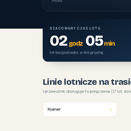
Polska
SZACOWANY CZAS LOTU
02
05
godz
min
lot bezpośredni, w linii prostej
Linie lotnicze na tra
1 przewoźnik obsługuje to połączenie (1,7 lot. dzi
✈
Ryanair