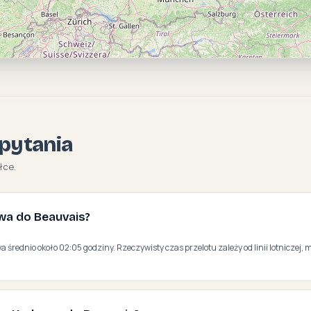
pytania
łce.
owa do Beauvais?
a średnio około 02:05 godziny. Rzeczywisty czas przelotu zależy od linii lotniczej, 