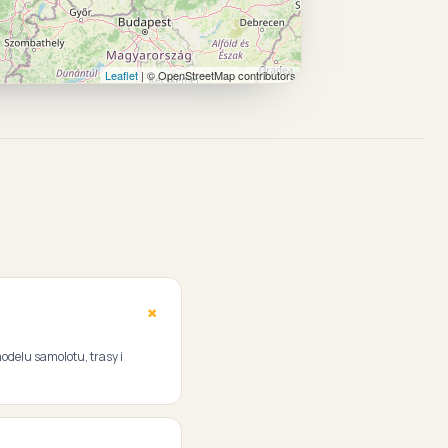
Leaflet
| © OpenStreetMap contributors
modelu samolotu, trasy i