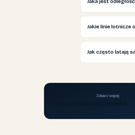
Jaka jest odległoś
Jakie linie lotnicz
Jak często latają 
Zobacz więcej
Wszystkie loty Polska →