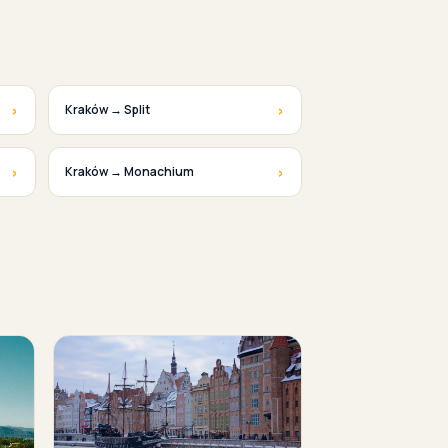
›
›
Kraków → Split
›
›
Kraków → Monachium