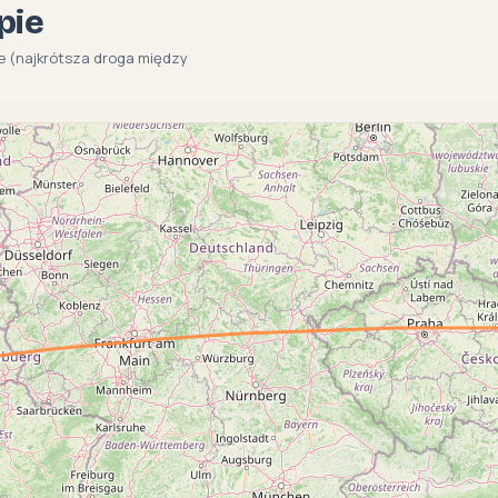
pie
le (najkrótsza droga między