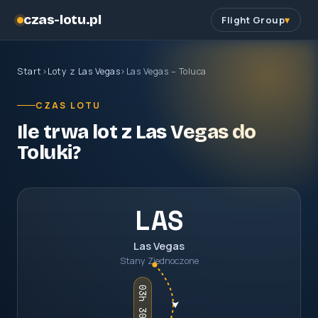
czas-lotu.pl
Flight Group
Start
›
Loty z Las Vegas
›
Las Vegas – Toluca
CZAS LOTU
Ile trwa lot z Las Vegas do
Toluki?
LAS
Las Vegas
Stany Zjednoczone
03h 30m