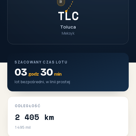
TLC
Toluca
Meksyk
SZACOWANY CZAS LOTU
03
30
godz
min
lot bezpośredni, w linii prostej
ODLEGŁOŚĆ
2 405 km
1 495 mil