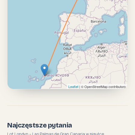
Leaflet
| © OpenStreetMap contributors
Najczęstsze pytania
Lot Londyn – Las Palmas de Gran Canaria w pigułce.