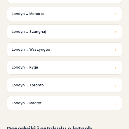
›
Londyn → Menorca
›
Londyn → Szanghaj
›
Londyn → Waszyngton
›
Londyn → Ryga
›
Londyn → Toronto
›
Londyn → Madryt
Poradniki i artykuły o lotach