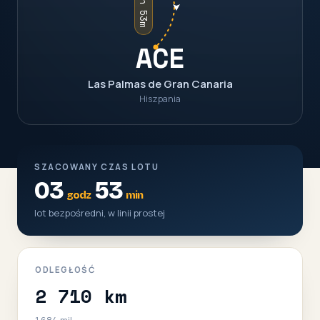
03h 53m
ACE
Las Palmas de Gran Canaria
Hiszpania
SZACOWANY CZAS LOTU
03
53
godz
min
lot bezpośredni, w linii prostej
ODLEGŁOŚĆ
2 710 km
1 684 mil