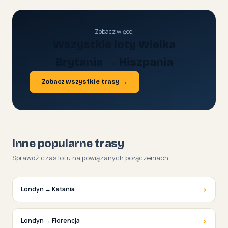
Zobacz więcej
Wszystkie loty Wielka
Brytania → Hiszpania
Zobacz wszystkie trasy →
Inne popularne trasy
Sprawdź czas lotu na powiązanych połączeniach.
›
Londyn → Katania
›
Londyn → Florencja