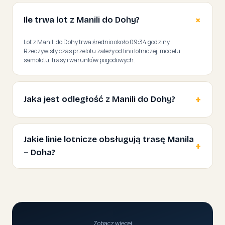
Ile trwa lot z Manili do Dohy?
Lot z Manili do Dohy trwa średnio około 09:34 godziny.
Rzeczywisty czas przelotu zależy od linii lotniczej, modelu
samolotu, trasy i warunków pogodowych.
Jaka jest odległość z Manili do Dohy?
Jakie linie lotnicze obsługują trasę Manila
– Doha?
Zobacz więcej