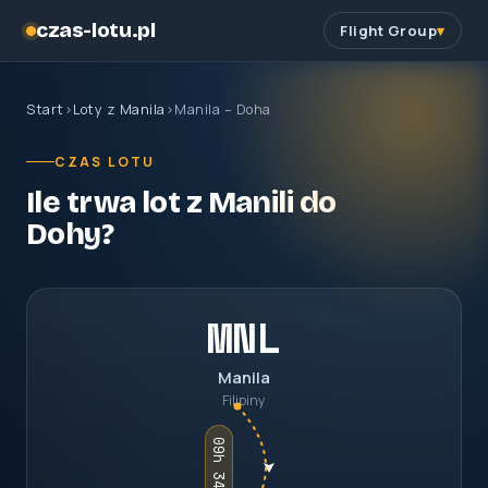
czas-lotu.pl
Flight Group
Start
›
Loty z Manila
›
Manila – Doha
CZAS LOTU
Ile trwa lot z Manili do
Dohy?
MNL
Manila
Filipiny
09h 34m