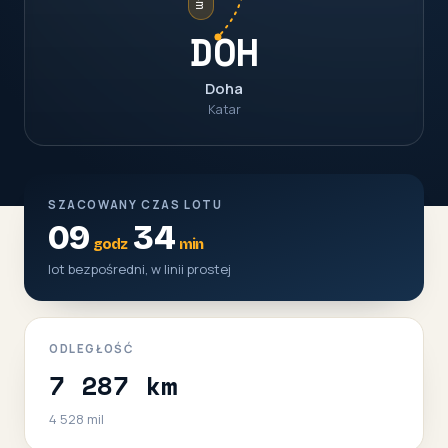
DOH
Doha
Katar
SZACOWANY CZAS LOTU
09
34
godz
min
lot bezpośredni, w linii prostej
ODLEGŁOŚĆ
7 287 km
4 528 mil