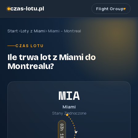
czas-lotu.pl
Flight Group
Start
›
Loty z Miami
›
Miami – Montreal
CZAS LOTU
Ile trwa lot z Miami do
Montrealu?
MIA
Miami
Stany Zjednoczone
03h 19m