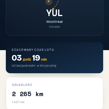
YUL
Montreal
Kanada
SZACOWANY CZAS LOTU
03
19
godz
min
lot bezpośredni, w linii prostej
ODLEGŁOŚĆ
2 265 km
1 407 mil