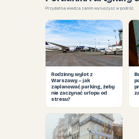
Przydatna wiedza zanim wyruszysz w podróż.
Rodzinny wylot z
B
Warszawy – jak
p
zaplanować parking, żeby
p
nie zaczynać urlopu od
z
stresu?