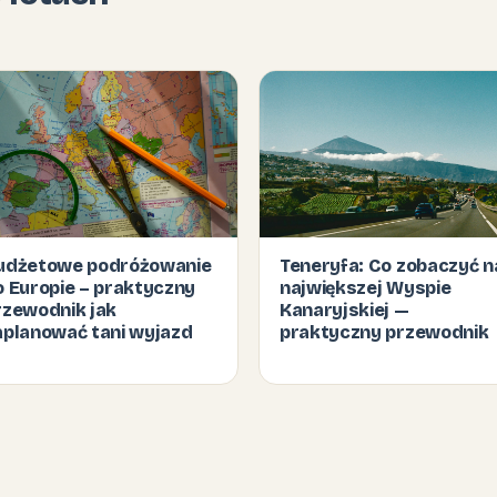
udżetowe podróżowanie
Teneryfa: Co zobaczyć n
o Europie – praktyczny
największej Wyspie
rzewodnik jak
Kanaryjskiej —
aplanować tani wyjazd
praktyczny przewodnik