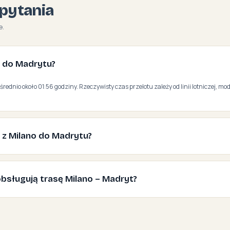
pytania
e.
no do Madrytu?
średnio około 01:56 godziny. Rzeczywisty czas przelotu zależy od linii lotniczej, mod
ć z Milano do Madrytu?
e obsługują trasę Milano – Madryt?