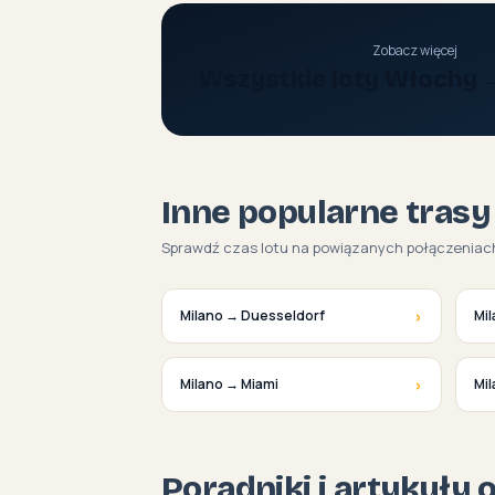
Zobacz więcej
Wszystkie loty Włochy 
Inne popularne trasy
Sprawdź czas lotu na powiązanych połączeniac
›
Milano → Duesseldorf
Mi
›
Milano → Miami
Mi
Poradniki i artykuły 