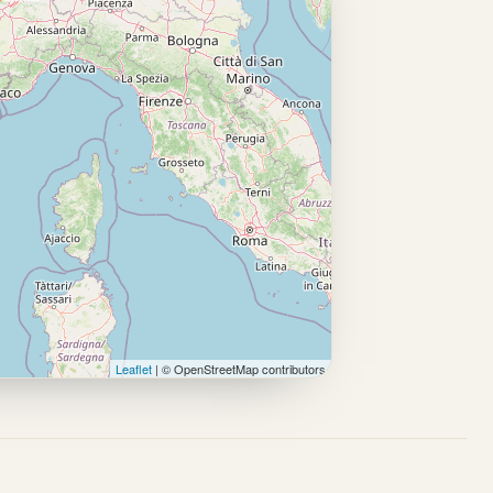
Leaflet
| © OpenStreetMap contributors