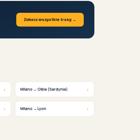
Zobacz wszystkie trasy →
›
›
Milano → Olbia (Sardynia)
›
›
Milano → Lyon