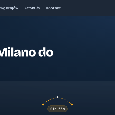
 wg krajów
Artykuły
Kontakt
 Milano do
01h 56m