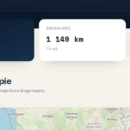
ODLEGŁOŚĆ
1 149 km
714 mil
pie
(najkrótsza droga między