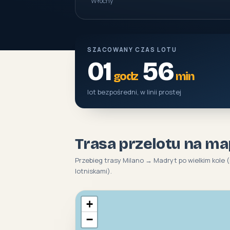
Włochy
SZACOWANY CZAS LOTU
01
56
godz
min
lot bezpośredni, w linii prostej
Trasa przelotu na ma
Przebieg trasy Milano → Madryt po wielkim kole 
lotniskami).
+
−