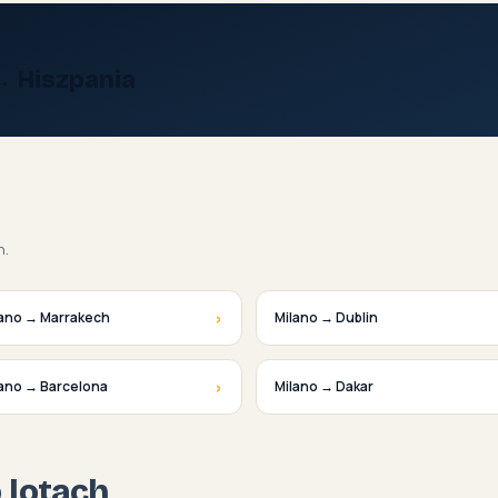
→ Hiszpania
h.
›
lano → Marrakech
Milano → Dublin
›
lano → Barcelona
Milano → Dakar
o lotach