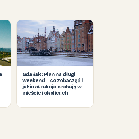
a
Gdańsk: Plan na długi
weekend – co zobaczyć i
jakie atrakcje czekają w
mieście i okolicach