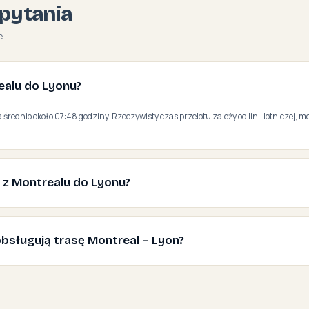
pytania
e.
realu do Lyonu?
 średnio około 07:48 godziny. Rzeczywisty czas przelotu zależy od linii lotniczej, mo
ć z Montrealu do Lyonu?
e obsługują trasę Montreal – Lyon?