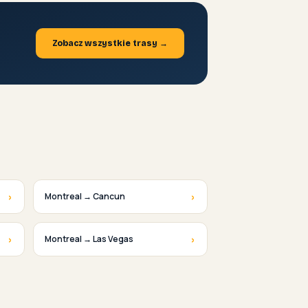
Zobacz wszystkie trasy →
›
›
Montreal → Cancun
›
›
Montreal → Las Vegas