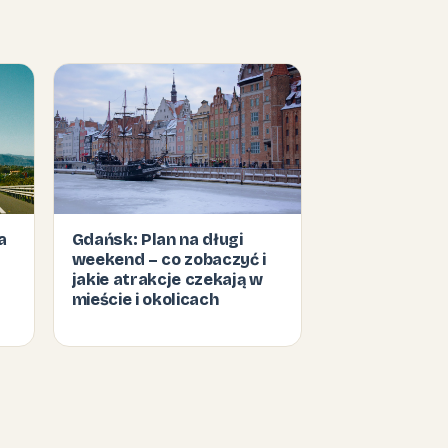
a
Gdańsk: Plan na długi
weekend – co zobaczyć i
jakie atrakcje czekają w
mieście i okolicach