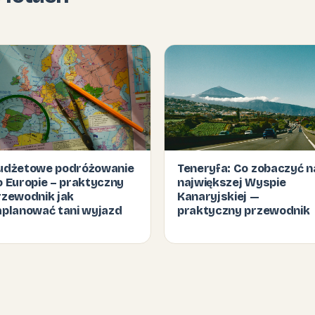
udżetowe podróżowanie
Teneryfa: Co zobaczyć n
o Europie – praktyczny
największej Wyspie
rzewodnik jak
Kanaryjskiej —
aplanować tani wyjazd
praktyczny przewodnik