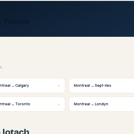
→ Francja
h.
›
ntreal → Calgary
Montreal → Sept-iles
›
ntreal → Toronto
Montreal → Londyn
o lotach