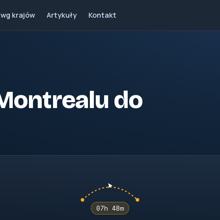
 wg krajów
Artykuły
Kontakt
z Montrealu do
07h 48m