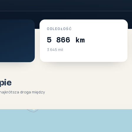
ODLEGŁOŚĆ
5 866 km
3 645 mil
pie
(najkrótsza droga między