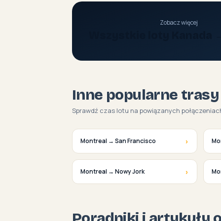
Zobacz więcej
Wszystkie loty Kanada 
Inne popularne trasy
Sprawdź czas lotu na powiązanych połączeniac
›
Montreal → San Francisco
Mo
›
Montreal → Nowy Jork
Mo
Poradniki i artykuły 