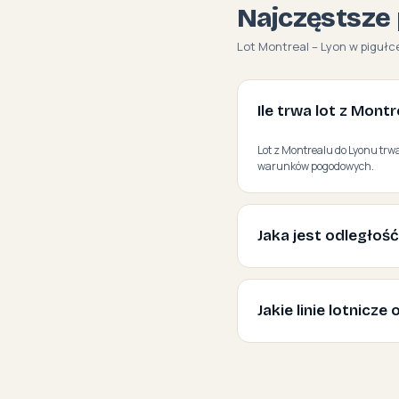
Najczęstsze 
Lot Montreal – Lyon w pigułc
Ile trwa lot z Mont
Lot z Montrealu do Lyonu trwa
warunków pogodowych.
Jaka jest odległoś
Jakie linie lotnicz