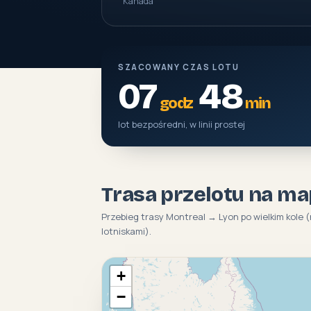
Kanada
SZACOWANY CZAS LOTU
07
48
godz
min
lot bezpośredni, w linii prostej
Trasa przelotu na ma
Przebieg trasy Montreal → Lyon po wielkim kole 
lotniskami).
+
−