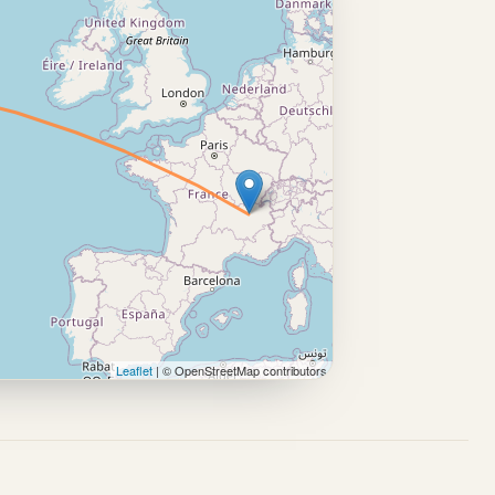
Leaflet
| © OpenStreetMap contributors