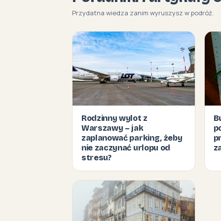
Przydatna wiedza zanim wyruszysz w podróż.
Rodzinny wylot z
B
Warszawy – jak
p
zaplanować parking, żeby
p
nie zaczynać urlopu od
z
stresu?