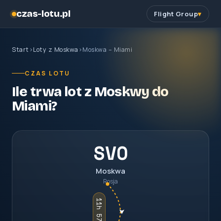
czas-lotu.pl
Flight Group
Start
›
Loty z Moskwa
›
Moskwa – Miami
CZAS LOTU
Ile trwa lot z Moskwy do
Miami?
SVO
Moskwa
Rosja
11h 57m