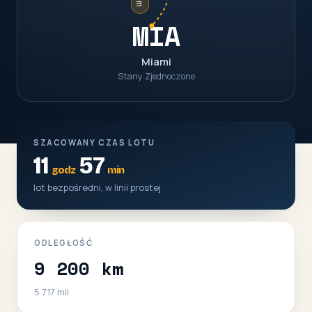
MIA
Miami
Stany Zjednoczone
SZACOWANY CZAS LOTU
11
57
godz
min
lot bezpośredni, w linii prostej
ODLEGŁOŚĆ
9 200 km
5 717 mil