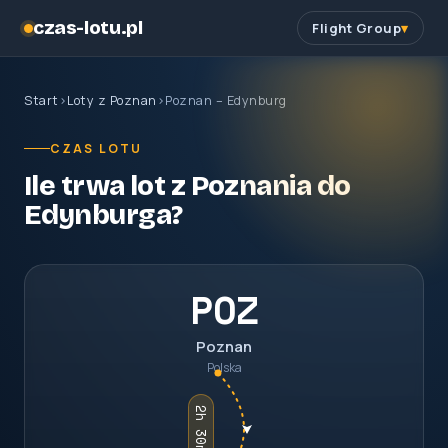
czas-lotu.pl
Flight Group
Start
›
Loty z Poznan
›
Poznan – Edynburg
CZAS LOTU
Ile trwa lot z Poznania do
Edynburga?
POZ
Poznan
Polska
2h 30m