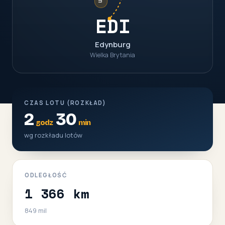
EDI
Edynburg
Wielka Brytania
CZAS LOTU (ROZKŁAD)
2
30
godz
min
wg rozkładu lotów
ODLEGŁOŚĆ
1 366 km
849 mil