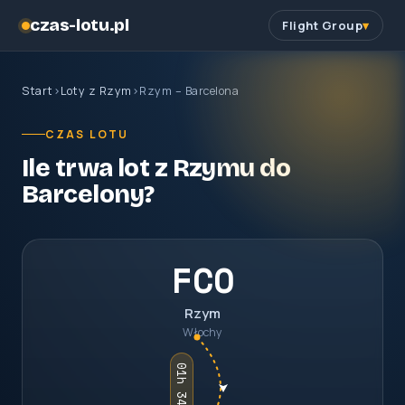
czas-lotu.pl
Flight Group
Start
›
Loty z Rzym
›
Rzym – Barcelona
CZAS LOTU
Ile trwa lot z Rzymu do
Barcelony?
FCO
Rzym
Włochy
01h 34m