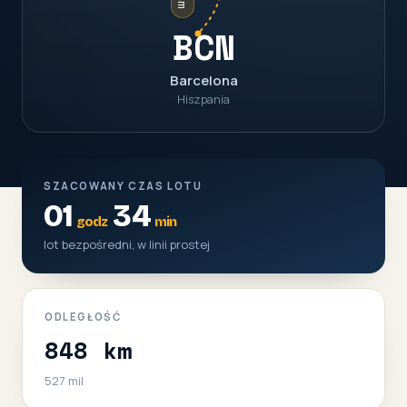
BCN
Barcelona
Hiszpania
SZACOWANY CZAS LOTU
01
34
godz
min
lot bezpośredni, w linii prostej
ODLEGŁOŚĆ
848 km
527 mil