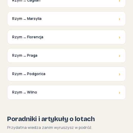
›
Rzym → Cagliari
›
Rzym → Marsylia
›
Rzym → Florencja
›
Rzym → Praga
›
Rzym → Podgorica
›
Rzym → Wilno
Poradniki i artykuły o lotach
Przydatna wiedza zanim wyruszysz w podróż.