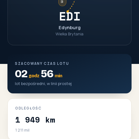
EDI
Edynburg
Wielka Brytania
SZACOWANY CZAS LOTU
02
56
godz
min
lot bezpośredni, w linii prostej
ODLEGŁOŚĆ
1 949 km
1 211 mil