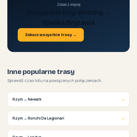
Zobacz więcej
Wszystkie loty Włochy →
Wielka Brytania
Zobacz wszystkie trasy →
Inne popularne trasy
Sprawdź czas lotu na powiązanych połączeniach.
›
Rzym → Newark
›
Rzym → Ronchi De Legionari