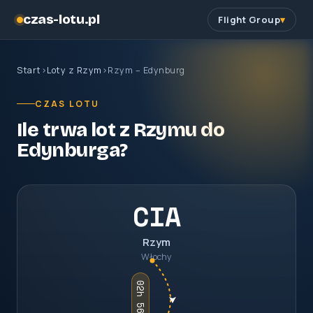
czas-lotu.pl
Flight Group
Start
›
Loty z Rzym
›
Rzym – Edynburg
CZAS LOTU
Ile trwa lot z Rzymu do
Edynburga?
CIA
Rzym
Włochy
02h 56m