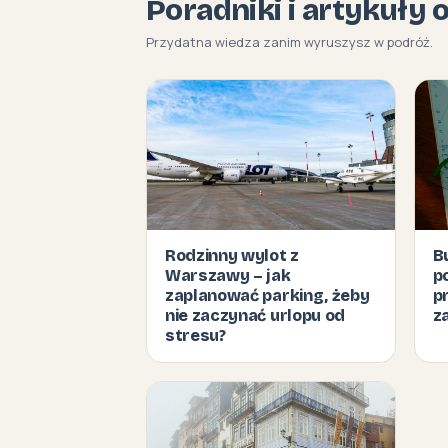
Poradniki i artykuły 
Przydatna wiedza zanim wyruszysz w podróż.
Rodzinny wylot z
B
Warszawy – jak
p
zaplanować parking, żeby
p
nie zaczynać urlopu od
z
stresu?