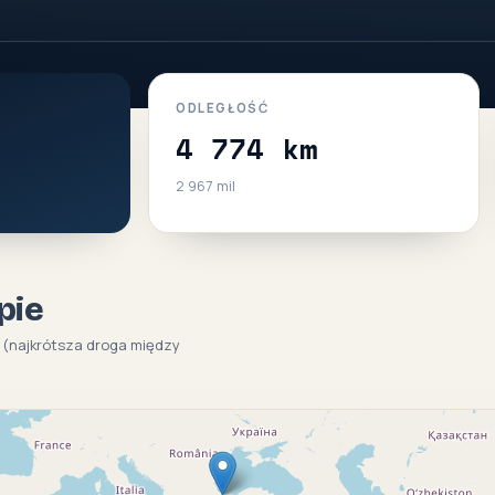
ODLEGŁOŚĆ
4 774 km
2 967 mil
pie
e (najkrótsza droga między