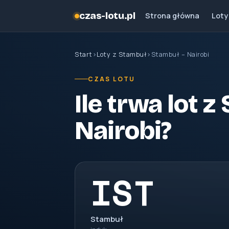
czas-lotu.pl
Strona główna
Loty
Start
›
Loty z Stambuł
›
Stambuł – Nairobi
CZAS LOTU
Ile trwa lot 
Nairobi?
IST
Stambuł