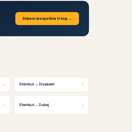
Zobacz wszystkie trasy →
›
›
Stambuł → Diyabakir
›
›
Stambuł → Dubaj