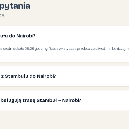
pytania
ce.
bułu do Nairobi?
a średnio około 06:26 godziny. Rzeczywisty czas przelotu zależy od linii lotniczej, 
ć z Stambułu do Nairobi?
e obsługują trasę Stambuł – Nairobi?