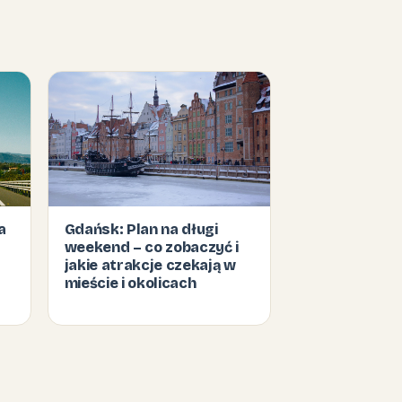
a
Gdańsk: Plan na długi
weekend – co zobaczyć i
jakie atrakcje czekają w
mieście i okolicach