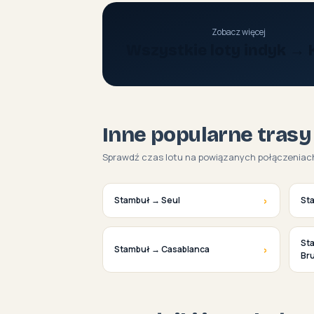
Zobacz więcej
Wszystkie loty indyk → 
Inne popularne trasy
Sprawdź czas lotu na powiązanych połączeniac
›
Stambuł → Seul
St
St
›
Stambuł → Casablanca
Bru