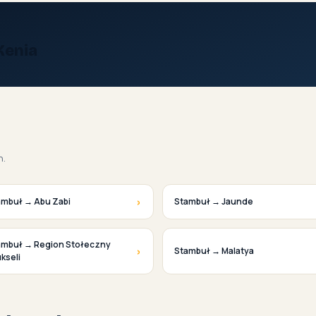
Kenia
h.
›
ambuł → Abu Zabi
Stambuł → Jaunde
ambuł → Region Stołeczny
›
Stambuł → Malatya
kseli