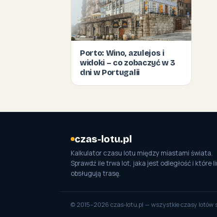
Porto: Wino, azulejos i
widoki – co zobaczyć w 3
dni w Portugalii
czas-lotu.pl
Kalkulator czasu lotu między miastami świata.
Sprawdź ile trwa lot, jaka jest odległość i które li
obsługują trasę.
© 2015–2026 czas-lotu.pl — wszystkie czasy lotów