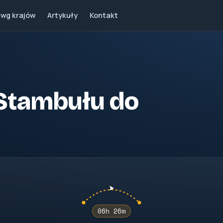
 wg krajów
Artykuły
Kontakt
z Stambułu do
06h 26m