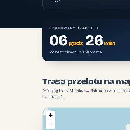
indyk
SZACOWANY CZAS LOTU
06
26
godz
min
lot bezpośredni, w linii prostej
Trasa przelotu na ma
Przebieg trasy Stambuł → Nairobi po wielkim kol
lotniskami).
+
−