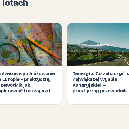
o lotach
udżetowe podróżowanie
Teneryfa: Co zobaczyć n
o Europie – praktyczny
największej Wyspie
rzewodnik jak
Kanaryjskiej —
aplanować tani wyjazd
praktyczny przewodnik