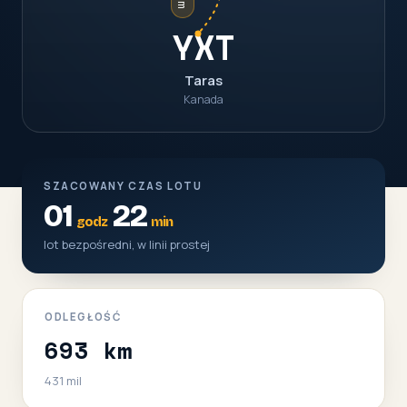
YXT
Taras
Kanada
SZACOWANY CZAS LOTU
01
22
godz
min
lot bezpośredni, w linii prostej
ODLEGŁOŚĆ
693 km
431 mil