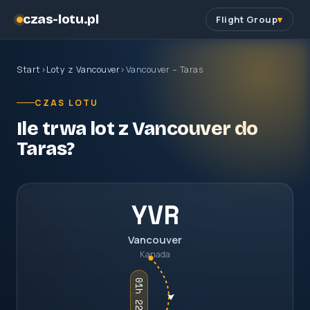
czas-lotu.pl
Flight Group
Start
›
Loty z Vancouver
›
Vancouver – Taras
CZAS LOTU
Ile trwa lot z Vancouver do
Taras?
YVR
Vancouver
Kanada
01h 22m