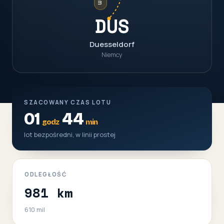
DUS
Duesseldorf
Niemcy
SZACOWANY CZAS LOTU
01
44
godz
min
lot bezpośredni, w linii prostej
ODLEGŁOŚĆ
981 km
610 mil