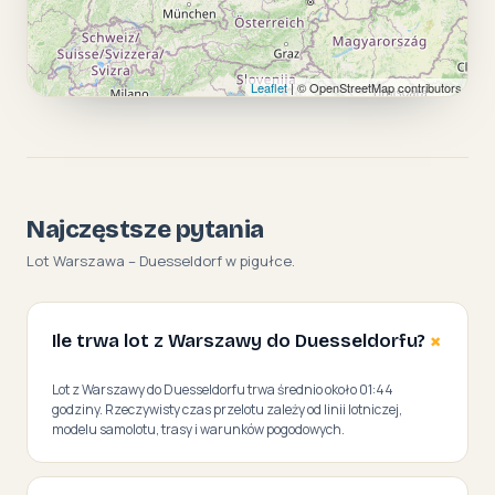
Leaflet
| © OpenStreetMap contributors
Najczęstsze pytania
Lot Warszawa – Duesseldorf w pigułce.
Ile trwa lot z Warszawy do Duesseldorfu?
Lot z Warszawy do Duesseldorfu trwa średnio około 01:44
godziny. Rzeczywisty czas przelotu zależy od linii lotniczej,
modelu samolotu, trasy i warunków pogodowych.