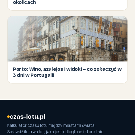
okolicach
Porto: Wino, azulejos i widoki – co zobaczyć w
3 dni w Portugalii
czas-lotu.pl
Kalkulator czasu lotu między miastami świata.
Sprawdź ile trwa lot, jaka jest odległość i które linie