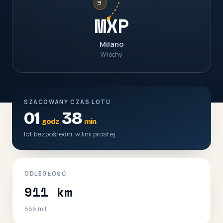
MXP
Milano
Włochy
SZACOWANY CZAS LOTU
01
38
godz
min
lot bezpośredni, w linii prostej
ODLEGŁOŚĆ
911 km
566 mil