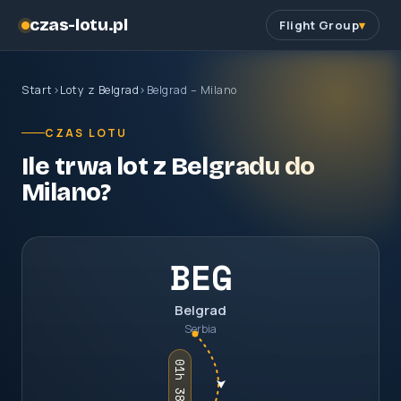
czas-lotu.pl
Flight Group
Start
›
Loty z Belgrad
›
Belgrad – Milano
CZAS LOTU
Ile trwa lot z Belgradu do
Milano?
BEG
Belgrad
Serbia
01h 38m