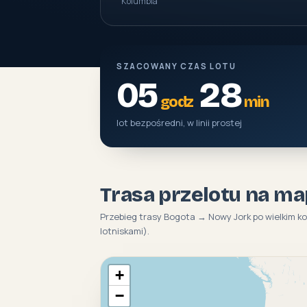
Kolumbia
SZACOWANY CZAS LOTU
05
28
godz
min
lot bezpośredni, w linii prostej
Trasa przelotu na ma
Przebieg trasy Bogota → Nowy Jork po wielkim k
lotniskami).
+
−