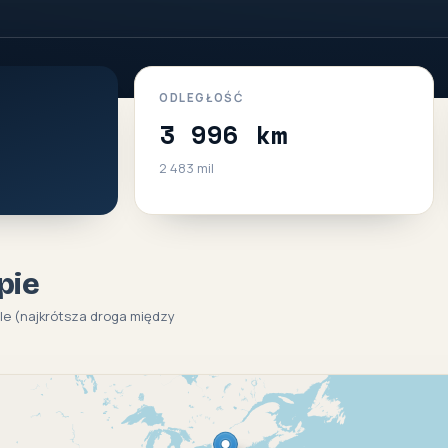
ODLEGŁOŚĆ
3 996 km
2 483 mil
pie
ole (najkrótsza droga między