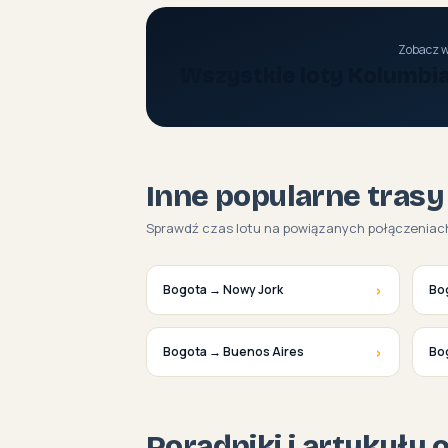
Zobacz w
Wszystkie loty Kolumbi
Inne popularne trasy
Sprawdź czas lotu na powiązanych połączeniac
›
Bogota → Nowy Jork
Bog
›
Bogota → Buenos Aires
Bo
Poradniki i artykuły 