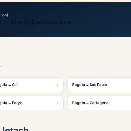
ięcej
a → Stany Zjednoczone
h.
›
ota → Cali
Bogota → Sao Paulo
›
gota → Paryż
Bogota → Cartagena
o lotach