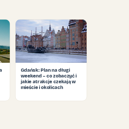
a
Gdańsk: Plan na długi
weekend – co zobaczyć i
jakie atrakcje czekają w
mieście i okolicach