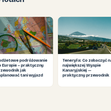
udżetowe podróżowanie
Teneryfa: Co zobaczyć n
o Europie – praktyczny
największej Wyspie
rzewodnik jak
Kanaryjskiej —
aplanować tani wyjazd
praktyczny przewodnik