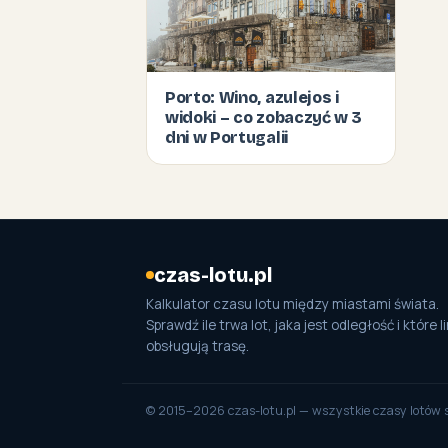
Porto: Wino, azulejos i
widoki – co zobaczyć w 3
dni w Portugalii
czas-lotu.pl
Kalkulator czasu lotu między miastami świata.
Sprawdź ile trwa lot, jaka jest odległość i które li
obsługują trasę.
© 2015–2026 czas-lotu.pl — wszystkie czasy lotów