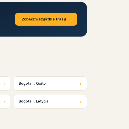
Zobacz wszystkie trasy →
›
›
Bogota → Quito
›
›
Bogota → Letycja