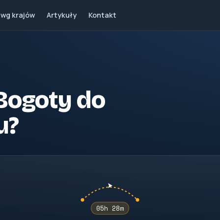
 wg krajów
Artykuły
Kontakt
 Bogoty do
u?
05h 28m