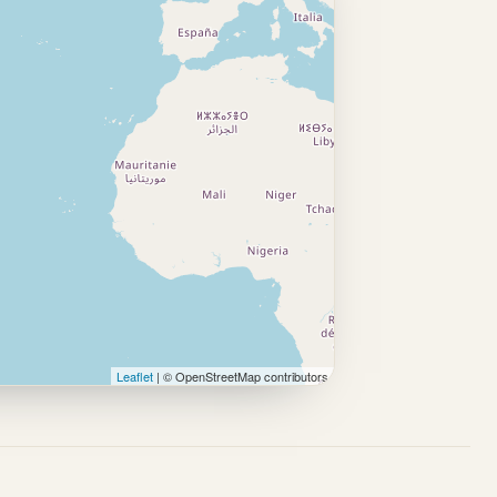
Leaflet
| © OpenStreetMap contributors