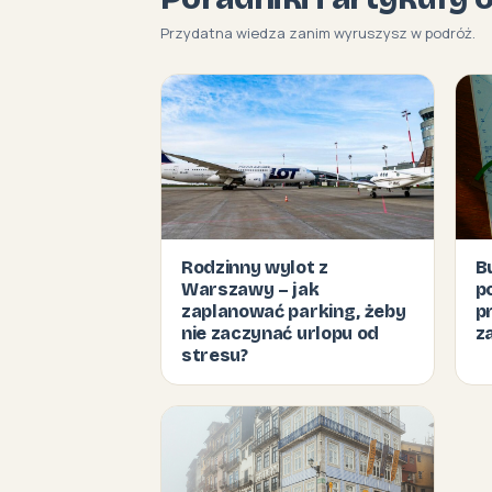
Przydatna wiedza zanim wyruszysz w podróż.
Rodzinny wylot z
B
Warszawy – jak
p
zaplanować parking, żeby
p
nie zaczynać urlopu od
z
stresu?