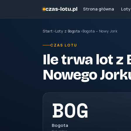
czas-lotu.pl
Strona główna
Loty
Start
›
Loty z Bogota
›
Bogota – Nowy Jork
CZAS LOTU
Ile trwa lot z
Nowego Jork
BOG
Bogota