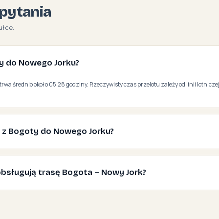
pytania
ułce.
oty do Nowego Jorku?
trwa średnio około 05:28 godziny. Rzeczywisty czas przelotu zależy od linii lotniczej
ć z Bogoty do Nowego Jorku?
e obsługują trasę Bogota – Nowy Jork?