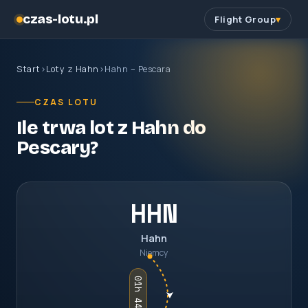
czas-lotu.pl
Flight Group
Start
›
Loty z Hahn
›
Hahn – Pescara
CZAS LOTU
Ile trwa lot z Hahn do
Pescary?
HHN
Hahn
Niemcy
01h 44m