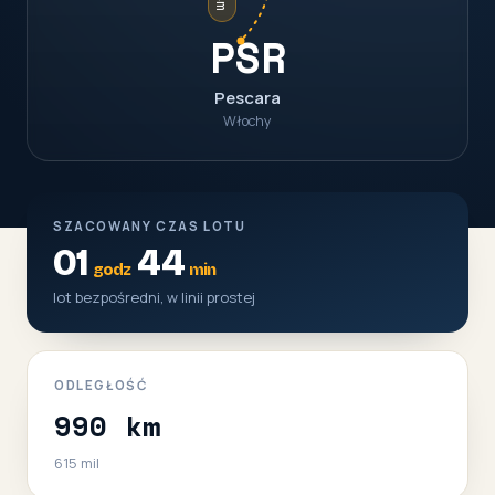
PSR
Pescara
Włochy
SZACOWANY CZAS LOTU
01
44
godz
min
lot bezpośredni, w linii prostej
ODLEGŁOŚĆ
990 km
615 mil