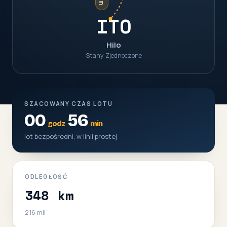
ITO
Hilo
Stany Zjednoczone
SZACOWANY CZAS LOTU
00
56
godz
min
lot bezpośredni, w linii prostej
ODLEGŁOŚĆ
348 km
216 mil