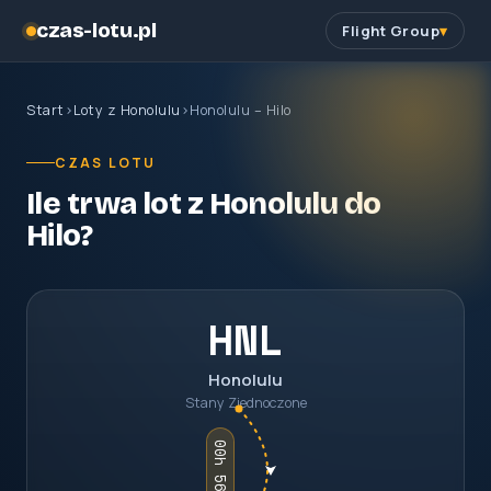
czas-lotu.pl
Flight Group
Start
›
Loty z Honolulu
›
Honolulu – Hilo
CZAS LOTU
Ile trwa lot z Honolulu do
Hilo?
HNL
Honolulu
Stany Zjednoczone
00h 56m