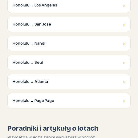
›
Honolulu → Los Angeles
›
Honolulu → San Jose
›
Honolulu → Nandi
›
Honolulu → Seul
›
Honolulu → Atlanta
›
Honolulu → Pago Pago
Poradniki i artykuły o lotach
Przydatna wiedza zanim wyruszysz w podróż.