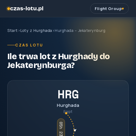
czas-lotu.pl
Flight Group
Start
›
Loty z Hurghada
›
Hurghada – Jekaterynburg
CZAS LOTU
Ile trwa lot z Hurghady do
Jekaterynburga?
HRG
Hurghada
Egipt
05h 23m