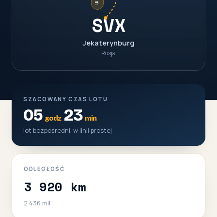
SVX
Jekaterynburg
Rosja
SZACOWANY CZAS LOTU
05
23
godz
min
lot bezpośredni, w linii prostej
ODLEGŁOŚĆ
3 920 km
2 436 mil