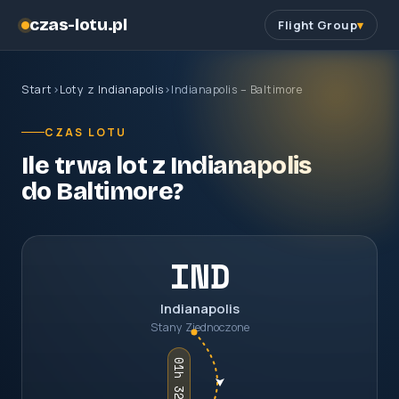
czas-lotu.pl
Flight Group
Start
›
Loty z Indianapolis
›
Indianapolis – Baltimore
CZAS LOTU
Ile trwa lot z Indianapolis
do Baltimore?
IND
Indianapolis
Stany Zjednoczone
01h 32m