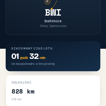
BWI
Baltimore
Stany Zjednoczone
SZACOWANY CZAS LOTU
01
32
godz
min
lot bezpośredni, w linii prostej
ODLEGŁOŚĆ
828 km
515 mil