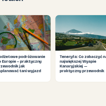
udżetowe podróżowanie
Teneryfa: Co zobaczyć n
o Europie – praktyczny
największej Wyspie
rzewodnik jak
Kanaryjskiej —
aplanować tani wyjazd
praktyczny przewodnik