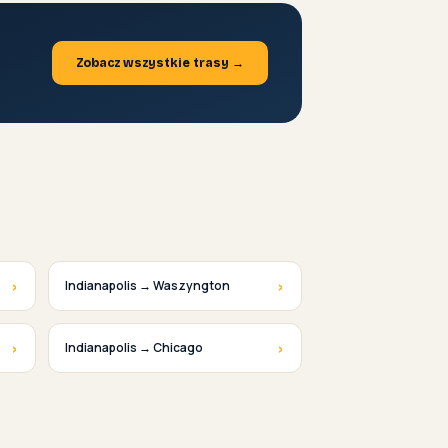
Zobacz wszystkie trasy →
›
›
Indianapolis → Waszyngton
›
›
Indianapolis → Chicago