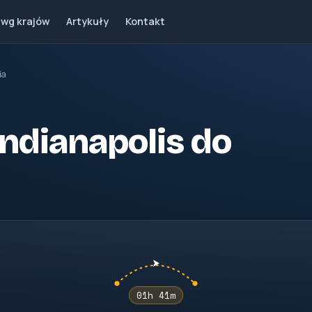
 wg krajów
Artykuły
Kontakt
ia
 Indianapolis do
01h 41m