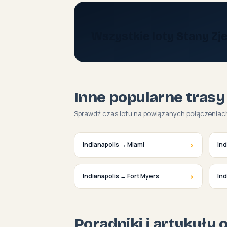
Wszystkie loty Stany Z
Inne popularne trasy
Sprawdź czas lotu na powiązanych połączeniac
›
Indianapolis → Miami
Ind
›
Indianapolis → Fort Myers
Ind
Poradniki i artykuły 