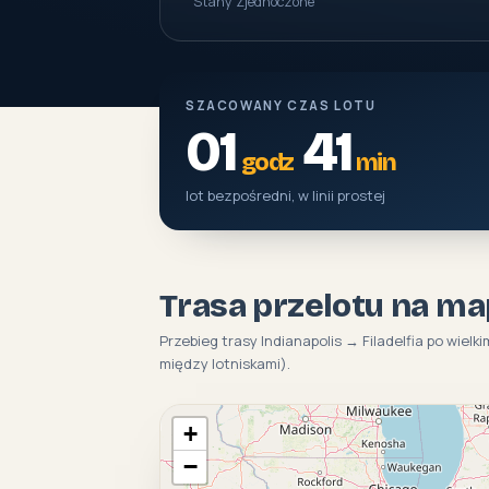
Stany Zjednoczone
SZACOWANY CZAS LOTU
01
41
godz
min
lot bezpośredni, w linii prostej
Trasa przelotu na ma
Przebieg trasy Indianapolis → Filadelfia po wielk
między lotniskami).
+
−