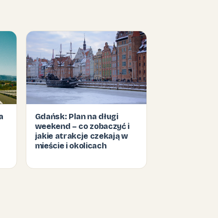
a
Gdańsk: Plan na długi
weekend – co zobaczyć i
jakie atrakcje czekają w
mieście i okolicach