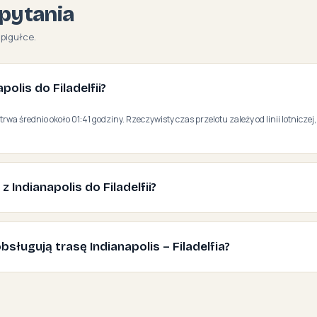
pytania
 pigułce.
apolis do Filadelfii?
ii trwa średnio około 01:41 godziny. Rzeczywisty czas przelotu zależy od linii lotniczej
z Indianapolis do Filadelfii?
 obsługują trasę Indianapolis – Filadelfia?