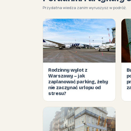
Przydatna wiedza zanim wyruszysz w podróż.
Rodzinny wylot z
B
Warszawy – jak
p
zaplanować parking, żeby
p
nie zaczynać urlopu od
z
stresu?