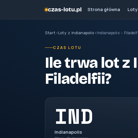
czas-lotu.pl
Strona główna
Loty
Start
›
Loty z Indianapolis
›
Indianapolis – Filadelf
CZAS LOTU
Ile trwa lot z
Filadelfii?
IND
Indianapolis