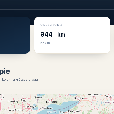
ODLEGŁOŚĆ
944 km
587 mil
pie
im kole (najkrótsza droga