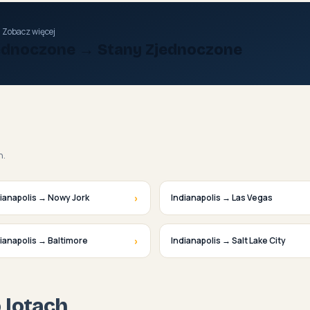
Zobacz więcej
jednoczone → Stany Zjednoczone
h.
›
ianapolis → Nowy Jork
Indianapolis → Las Vegas
›
ianapolis → Baltimore
Indianapolis → Salt Lake City
o lotach