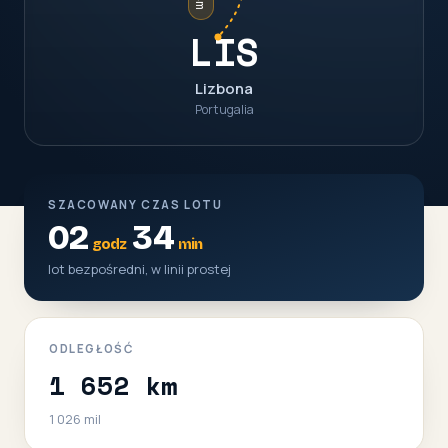
LIS
Lizbona
Portugalia
SZACOWANY CZAS LOTU
02
34
godz
min
lot bezpośredni, w linii prostej
ODLEGŁOŚĆ
1 652 km
1 026 mil