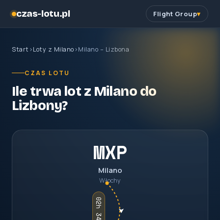
czas-lotu.pl
Flight Group
Start
›
Loty z Milano
›
Milano – Lizbona
CZAS LOTU
Ile trwa lot z Milano do
Lizbony?
MXP
Milano
Włochy
02h 34m