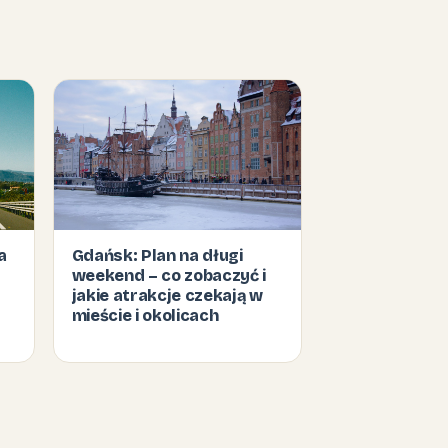
a
Gdańsk: Plan na długi
weekend – co zobaczyć i
jakie atrakcje czekają w
mieście i okolicach