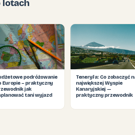
o lotach
udżetowe podróżowanie
Teneryfa: Co zobaczyć n
o Europie – praktyczny
największej Wyspie
rzewodnik jak
Kanaryjskiej —
aplanować tani wyjazd
praktyczny przewodnik