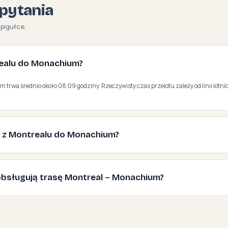
pytania
pigułce.
trealu do Monachium?
trwa średnio około 08:09 godziny. Rzeczywisty czas przelotu zależy od linii lotnic
ć z Montrealu do Monachium?
e obsługują trasę Montreal – Monachium?