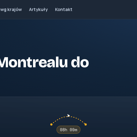
 wg krajów
Artykuły
Kontakt
z Montrealu do
08h 09m