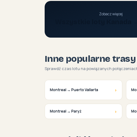
Zobacz więcej
Wszystkie loty Kanada 
Inne popularne trasy
Sprawdź czas lotu na powiązanych połączeniac
›
Montreal → Puerto Vallarta
Mo
›
Montreal → Paryż
Mo