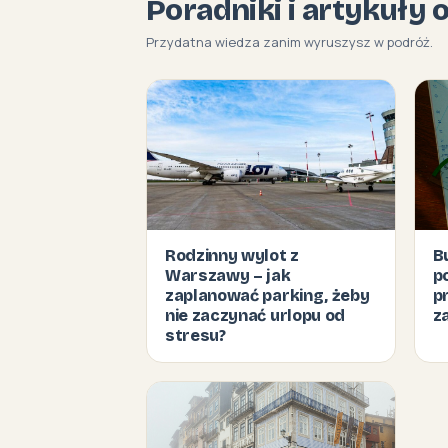
Poradniki i artykuły 
Przydatna wiedza zanim wyruszysz w podróż.
Rodzinny wylot z
B
Warszawy – jak
p
zaplanować parking, żeby
p
nie zaczynać urlopu od
z
stresu?