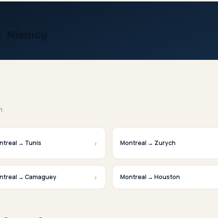
→ Niemcy
h.
›
ntreal → Tunis
Montreal → Zurych
›
ntreal → Camaguey
Montreal → Houston