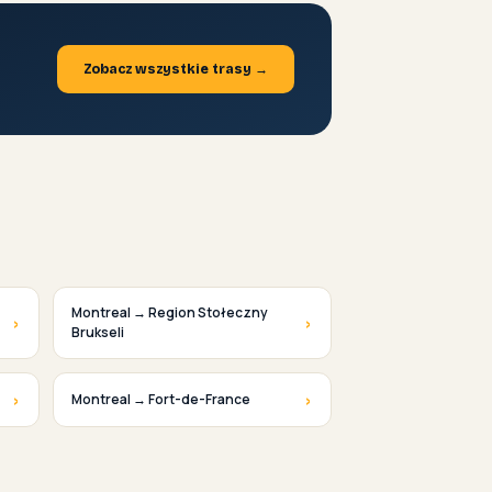
Zobacz wszystkie trasy →
Montreal → Region Stołeczny
›
›
Brukseli
›
›
Montreal → Fort-de-France