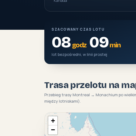
Kanada
SZACOWANY CZAS LOTU
08
09
godz
min
lot bezpośredni, w linii prostej
Trasa przelotu na ma
Przebieg trasy Montreal → Monachium po wielkim
między lotniskami).
+
−