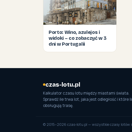
Porto: Wino, azulejos i
widoki – co zobaczyć w 3
dni w Portugalii
czas-lotu.pl
Kalkulator czasu lotu między miastami świata.
Sprawdź ile trwa lot, jaka jest odległość i które li
obsługują trasę.
© 2015–2026 czas-lotu.pl — wszystkie czasy lotów