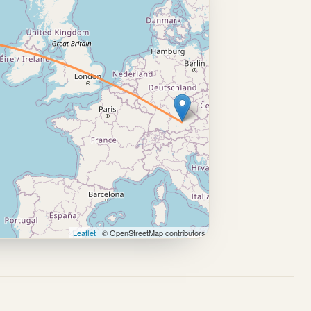
Leaflet
| © OpenStreetMap contributors