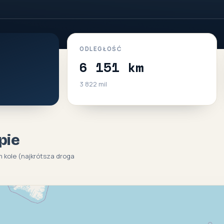
ODLEGŁOŚĆ
6 151 km
3 822 mil
pie
 kole (najkrótsza droga