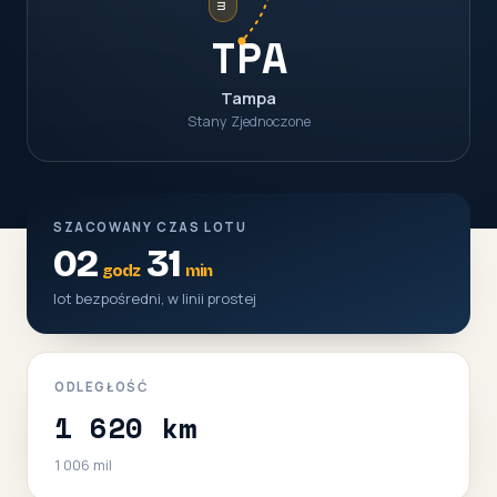
TPA
Tampa
Stany Zjednoczone
SZACOWANY CZAS LOTU
02
31
godz
min
lot bezpośredni, w linii prostej
ODLEGŁOŚĆ
1 620 km
1 006 mil