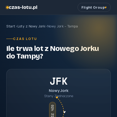
czas-lotu.pl
Flight Group
Start
›
Loty z Nowy Jork
›
Nowy Jork – Tampa
CZAS LOTU
Ile trwa lot z Nowego Jorku
do Tampy?
JFK
Nowy Jork
Stany Zjednoczone
02h 31m