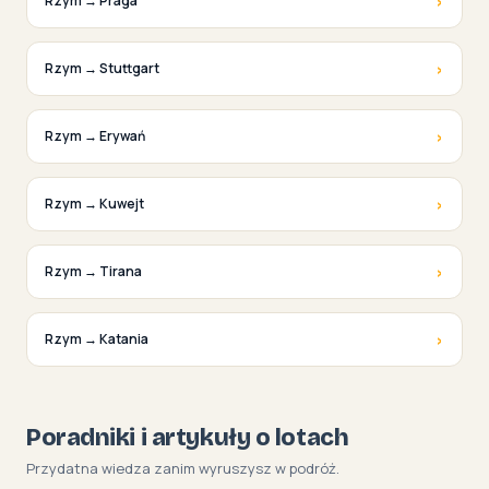
›
Rzym → Praga
›
Rzym → Stuttgart
›
Rzym → Erywań
›
Rzym → Kuwejt
›
Rzym → Tirana
›
Rzym → Katania
Poradniki i artykuły o lotach
Przydatna wiedza zanim wyruszysz w podróż.