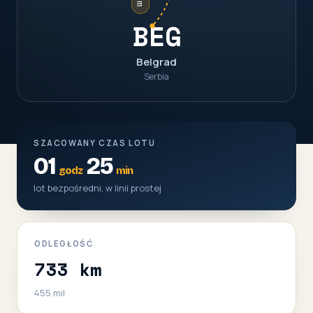
BEG
Belgrad
Serbia
SZACOWANY CZAS LOTU
01
25
godz
min
lot bezpośredni, w linii prostej
ODLEGŁOŚĆ
733 km
455 mil