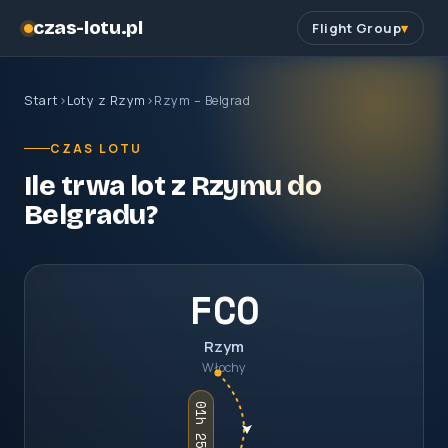
czas-lotu.pl
Flight Group
Start
›
Loty z Rzym
›
Rzym – Belgrad
CZAS LOTU
Ile trwa lot z Rzymu do
Belgradu?
FCO
Rzym
Włochy
01h 25m