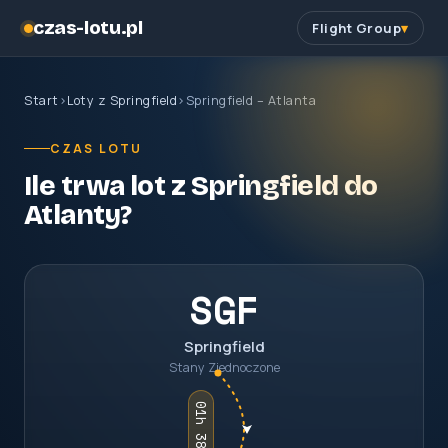
czas-lotu.pl
Flight Group
Start
›
Loty z Springfield
›
Springfield – Atlanta
CZAS LOTU
Ile trwa lot z Springfield do
Atlanty?
SGF
Springfield
Stany Zjednoczone
01h 38m