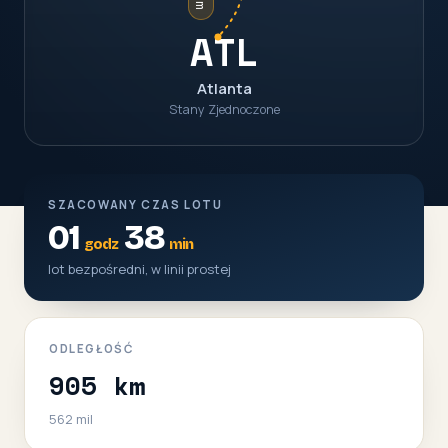
ATL
Atlanta
Stany Zjednoczone
SZACOWANY CZAS LOTU
01
38
godz
min
lot bezpośredni, w linii prostej
ODLEGŁOŚĆ
905 km
562 mil