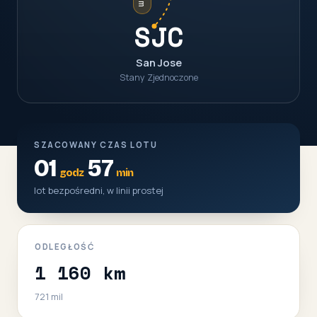
SJC
San Jose
Stany Zjednoczone
SZACOWANY CZAS LOTU
01
57
godz
min
lot bezpośredni, w linii prostej
ODLEGŁOŚĆ
1 160 km
721 mil