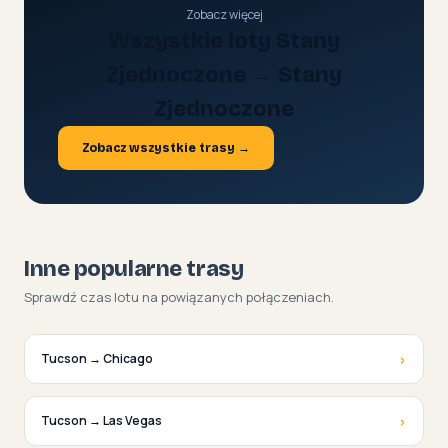
Zobacz więcej
Wszystkie loty Stany
Zjednoczone → Stany
Zjednoczone
Zobacz wszystkie trasy →
Inne popularne trasy
Sprawdź czas lotu na powiązanych połączeniach.
›
Tucson → Chicago
›
Tucson → Las Vegas