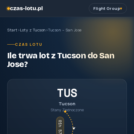
czas-lotu.pl
Flight Group
Start
›
Loty z Tucson
›
Tucson – San Jose
CZAS LOTU
Ile trwa lot z Tucson do San
Jose?
TUS
Tucson
Stany Zjednoczone
01h 57m